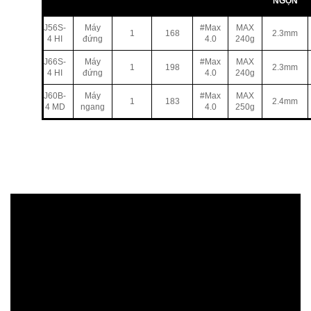
NGỌN
J56S-
Máy
#Max
MAX
1
168
2.3mm
4 HI
đứng
4.0
240g
J66S-
Máy
#Max
MAX
1
198
2.3mm
4 HI
đứng
4.0
240g
J60B-
Máy
#Max
MAX
1
183
2.4mm
4 MD
ngang
4.0
250g