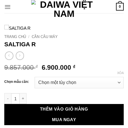
Bỏ
0
qua
nội
dung
TRANG CHỦ
/
CẦN CÂU MÁY
SALTIGA R
Giá
Giá
9.857.000
6.900.000
₫
₫
gốc
hiện
XÓA
là:
tại
Chọn mẫu cần:
9.857.000 ₫.
là:
6.900.000 ₫.
SALTIGA R số lượng
THÊM VÀO GIỎ HÀNG
MUA NGAY