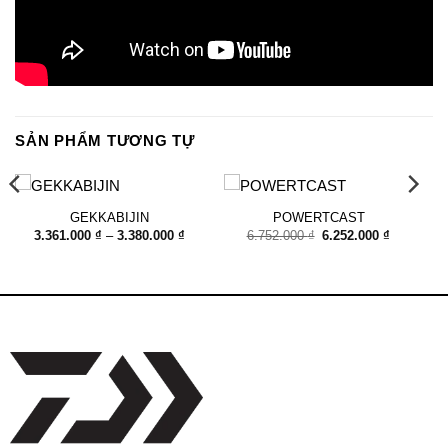
SẢN PHẨM TƯƠNG TỰ
GEKKABIJIN
POWERTCAST
Khoảng
Giá
Giá
3.361.000
₫
–
3.380.000
₫
6.752.000
₫
6.252.000
₫
giá:
gốc
hiện
từ
là:
tại
3.361.000 ₫
6.752.000 ₫.
là:
5.000 ₫.
đến
6.252.000
3.380.000 ₫