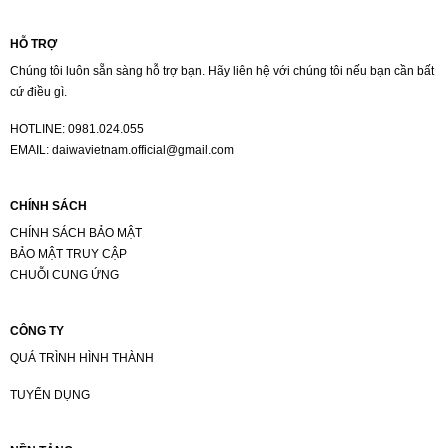
HỖ TRỢ
Chúng tôi luôn sẵn sàng hỗ trợ bạn. Hãy liên hệ với chúng tôi nếu bạn cần bất
cứ điều gì.
HOTLINE:
0981.024.055
EMAIL:
daiwavietnam.official@gmail.com
CHÍNH SÁCH
CHÍNH SÁCH BẢO MẬT
BẢO MẬT TRUY CẬP
CHUỖI CUNG ỨNG
CÔNG TY
QUÁ TRÌNH HÌNH THÀNH
TUYỂN DỤNG