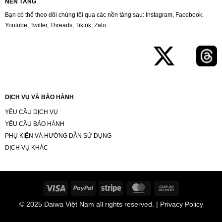
NỀN TẢNG
Bạn có thể theo dõi chúng tôi qua các nền tảng sau: Instagram, Facebook,
Youtube, Twitter, Threads, Tiktok, Zalo...
DỊCH VỤ VÀ BẢO HÀNH
YÊU CẦU DỊCH VỤ
YÊU CẦU BẢO HÀNH
PHỤ KIỆN VÀ HƯỚNG DẪN SỬ DỤNG
DỊCH VỤ KHÁC
Visa
PayPal
Stripe
MasterCard
Cash
On
© 2025
Daiwa Việt Nam
all rights reserved. | Privacy Policy
Delivery