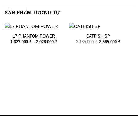
SẢN PHẨM TƯƠNG TỰ
17 PHANTOM POWER
CATFISH SP
Khoảng
Giá
Giá
1.623.000
₫
–
2.028.000
₫
3.185.000
₫
2.685.000
₫
giá:
gốc
hiện
từ
là:
tại
1.623.000 ₫
3.185.000 ₫.
là:
đến
2.685.000
2.028.000 ₫