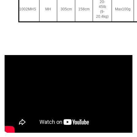
20-
45lb
1002MHS
MH
305cm
158cm
Max100g
(9-
20.4kg)