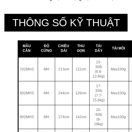
THÔNG SỐ KỸ THUẬT
MẪU
ĐỘ
CHIỀU
THU
TẢI
TẢI MỒI
CẦN
CỨNG
DÀI
GỌN
DÂY
15-
30lb
702MHS
MH
213cm
111cm
Max100g
(6.8-
13.6kg)
17-
35lb
802MHS
MH
244cm
126cm
Max100g
(7.7-
15.8kg)
20-
40lb
902MHS
MH
274cm
142cm
Max100g
(9-
18kg)