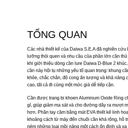
TỔNG QUAN
Các nhà thiết kế của Daiwa S.E.A đã nghiên cứu 
lưỡng thói quen và nhu cầu của phần lớn cần thủ
khi giới thiệu dòng cần lure Daiwa D-Blue 2 khúc
cần này hội tụ những yếu tố quan trọng: khung cầ
khỏe, chắc chắn, độ cong ấn tượng và khả năng ch
cao, tất cả đi cùng một mức giá dễ tiếp cận.
Cần được trang bị khoen Aluminum Oxide Ring 
gỉ, giúp giảm ma sát và cho đường dây ra mượt 
hơn. Phần tay cầm bằng mút EVA thiết kế linh hoạ
khoảng cách từ máy đến chuôi cần khá rộng, hỗ t
ném những loại mồi nặng một cách ổn định và xa