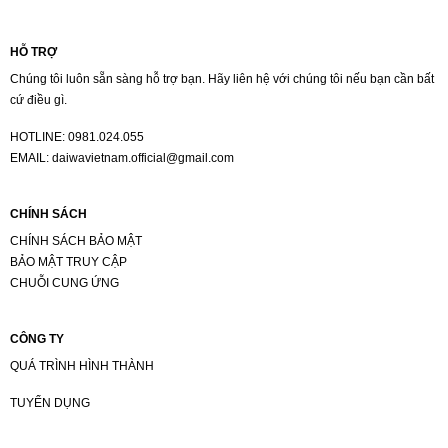
HỖ TRỢ
Chúng tôi luôn sẵn sàng hỗ trợ bạn. Hãy liên hệ với chúng tôi nếu bạn cần bất
cứ điều gì.
HOTLINE:
0981.024.055
EMAIL:
daiwavietnam.official@gmail.com
CHÍNH SÁCH
CHÍNH SÁCH BẢO MẬT
BẢO MẬT TRUY CẬP
CHUỖI CUNG ỨNG
CÔNG TY
QUÁ TRÌNH HÌNH THÀNH
TUYỂN DỤNG