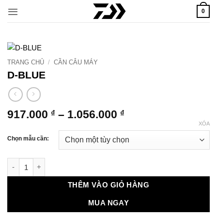
Bỏ
0
qua
nội
dung
TRANG CHỦ
/
CẦN CÂU MÁY
D-BLUE
Khoảng
917.000
–
1.056.000
₫
₫
giá:
XÓA
từ
Chọn mẫu cần:
917.000 ₫
đến
D-BLUE số lượng
1.056.000 ₫
THÊM VÀO GIỎ HÀNG
MUA NGAY