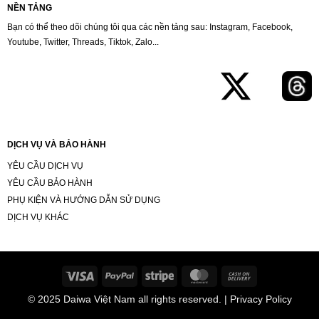
NỀN TẢNG
Bạn có thể theo dõi chúng tôi qua các nền tảng sau: Instagram, Facebook,
Youtube, Twitter, Threads, Tiktok, Zalo...
DỊCH VỤ VÀ BẢO HÀNH
YÊU CẦU DỊCH VỤ
YÊU CẦU BẢO HÀNH
PHỤ KIỆN VÀ HƯỚNG DẪN SỬ DỤNG
DỊCH VỤ KHÁC
Visa
PayPal
Stripe
MasterCard
Cash
On
© 2025
Daiwa Việt Nam
all rights reserved. | Privacy Policy
Delivery