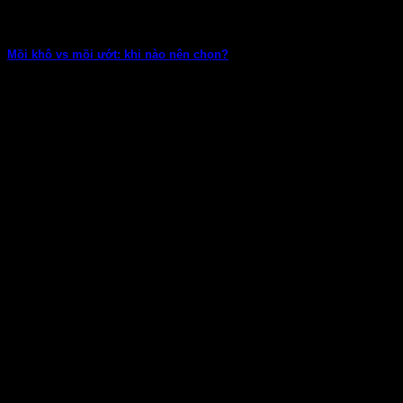
Mồi khô vs mồi ướt: khi nào nên chọn?
Xin chào anh em, Daiwa Việt Nam đây! Trong thế giới câu cá,
chọn mồi...