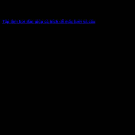
Tập tính bơi đàn giúp cá trích dễ mắc lưới và câu
Xin chào anh em cần thủ! Nếu từng đi câu hoặc đánh lưới cá
trích,...