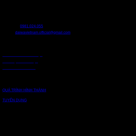
Chúng tôi luôn sẵn sàng hỗ trợ bạn. Hãy liên hệ với chúng tôi nếu bạn cần
bất cứ điều gì.
HOTLINE:
0981.024.055
EMAIL:
daiwavietnam.official@gmail.com
CHÍNH SÁCH
CHÍNH SÁCH BẢO MẬT
BẢO MẬT TRUY CẬP
CHUỖI CUNG ỨNG
CÔNG TY
QUÁ TRÌNH HÌNH THÀNH
TUYỂN DỤNG
NỀN TẢNG
Bạn có thể theo dõi chúng tôi qua các nền tảng sau: Instagram, Facebook,
Youtube, Twitter, Threads, Tiktok, Zalo...