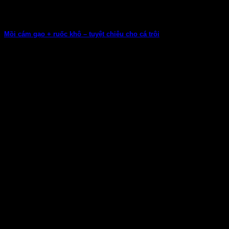
Mồi cám gạo + ruốc khô – tuyệt chiêu cho cá trôi
Xin chào toàn thể anh em cần thủ đam mê chinh phục những loài
cá...