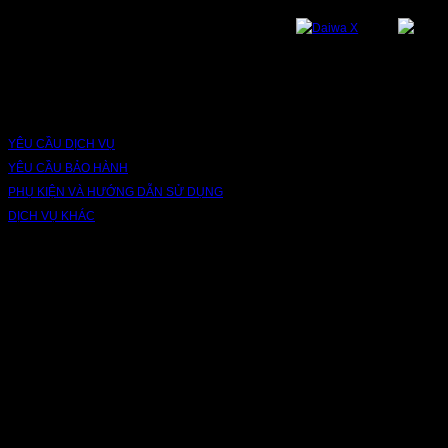
DỊCH VỤ VÀ BẢO HÀNH
YÊU CẦU DỊCH VỤ
YÊU CẦU BẢO HÀNH
PHỤ KIỆN VÀ HƯỚNG DẪN SỬ DỤNG
DỊCH VỤ KHÁC
V