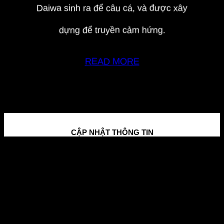
Daiwa sinh ra để câu cá, và được xây
dựng để truyền cảm hứng.
READ MORE
CẬP NHẬT THÔNG TIN
Chúng tôi muốn mang đến cho bạn tất cả sản
phẩm mới nhất và ưu đãi độc quyền.
Để lại email bên dưới để tham gia cộng đồng
cần thủ nhiệt thành của chúng tôi.
HỖ TRỢ