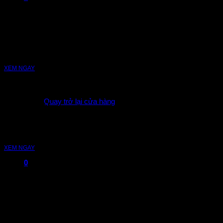
CẦN CÂU MÁY
Vượt xa mong đợi nhờ chất lượng và sự đổi
mới.
XEM NGAY
Chưa có sản phẩm trong giỏ hàng.
Quay trở lại cửa hàng
MÁY CÂU
Với những chiếc máy câu tốt nhất từ năm
1958.
XEM NGAY
0
Giỏ hàng