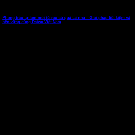
Phong trào tự làm mồi từ rau củ quả tại nhà – Giải pháp tiết kiệm và
bền vững cùng Daiwa Việt Nam
Trong cộng đồng cần thủ, việc tự chế mồi câu đang trở thành một
xu...