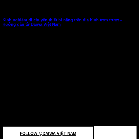
Kinh nghiệm di chuyển thiết bị nặng trên địa hình trơn trượt –
Hướng dẫn từ Daiwa Việt Nam
Đi câu không chỉ là niềm vui giải trí, mà còn là thử thách về...
GET SOCIAL
#DAIWA
VIỆT NAM TO BE FEATURED
FOLLOW @DAIWA VIỆT NAM