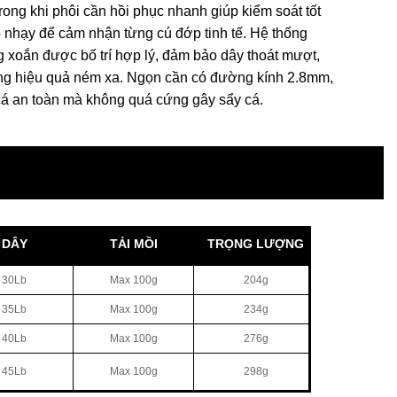
 trong khi phôi cần hồi phục nhanh giúp kiểm soát tốt
nhạy để cảm nhận từng cú đớp tinh tế. Hệ thống
g xoắn được bố trí hợp lý, đảm bảo dây thoát mượt,
ng hiệu quả ném xa. Ngọn cần có đường kính 2.8mm,
 cá an toàn mà không quá cứng gây sẩy cá.
I
DÂY
TẢI MỒI
TRỌNG LƯỢNG
 30Lb
Max 100g
204g
 35Lb
Max 100g
234g
 40Lb
Max 100g
276g
 45Lb
Max 100g
298g