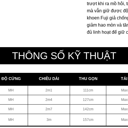
trượt khi ra mồ hôi,
mà vẫn giữ được độ 
khoen Fuji giả chốn
giảm hao mòn và tă
đủ linh hoạt để giữ
THÔNG SỐ KỸ THUẬT
ĐỘ CỨNG
CHIỀU DÀI
THU GỌN
TẢ
MH
2m1
111cm
Max
MH
2m4
127cm
Max
MH
2m7
142cm
Max
MH
3m
157cm
Max