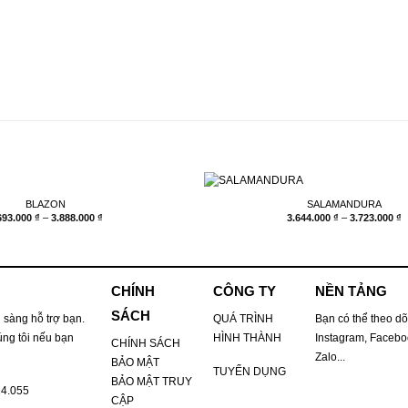
BLAZON
SALAMANDURA
Khoảng
K
693.000
₫
–
3.888.000
₫
3.644.000
₫
–
3.723.000
₫
giá:
g
từ
t
3.693.000 ₫
3
đến
đ
3.888.000 ₫
3
CHÍNH
CÔNG TY
NỀN TẢNG
SÁCH
 sàng hỗ trợ bạn.
QUÁ TRÌNH
Bạn có thể theo dõ
úng tôi nếu bạn
HÌNH THÀNH
Instagram, Faceboo
CHÍNH SÁCH
Zalo...
BẢO MẬT
TUYỂN DỤNG
BẢO MẬT TRUY
24.055
CẬP