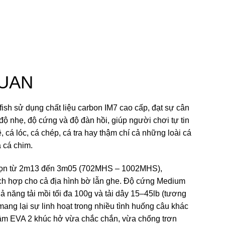
UAN
sh sử dụng chất liệu carbon IM7 cao cấp, đạt sự cân
độ nhẹ, độ cứng và độ đàn hồi, giúp người chơi tự tin
ê, cá lóc, cá chép, cá tra hay thậm chí cả những loài cá
 cá chim.
chọn từ 2m13 đến 3m05 (702MHS – 1002MHS),
ch hợp cho cả địa hình bờ lẫn ghe. Độ cứng Medium
 năng tải mồi tối đa 100g và tải dây 15–45lb (tương
ang lại sự linh hoạt trong nhiều tình huống câu khác
cầm EVA 2 khúc hở vừa chắc chắn, vừa chống trơn