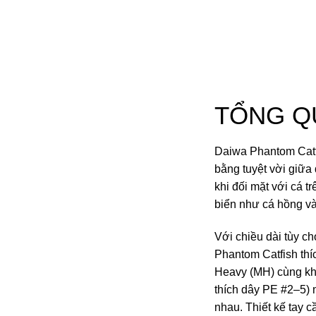
TỔNG Q
Daiwa Phantom Catfi
bằng tuyệt vời giữa 
khi đối mặt với cá tr
biển như cá hồng và
Với chiều dài tùy 
Phantom Catfish thí
Heavy (MH) cùng khả
thích dây PE #2–5) m
nhau. Thiết kế tay 