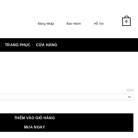
0
Đăng Nhập
Bảo Hành
Hỗ Trợ
TRANG PHỤC
CỬA HÀNG
hoảng
á:
XÓA
3.000 ₫
ến
013.000 ₫
THÊM VÀO GIỎ HÀNG
MUA NGAY