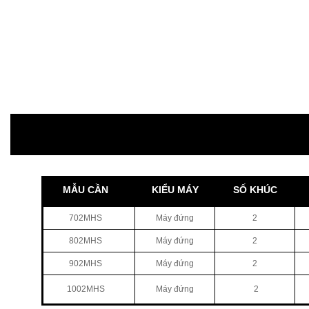
MẪU CẦN
KIỂU MÁY
SỐ KHÚC
702MHS
Máy đứng
2
802MHS
Máy đứng
2
902MHS
Máy đứng
2
1002MHS
Máy đứng
2