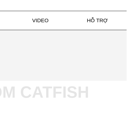
VIDEO
HỖ TRỢ
M CATFISH