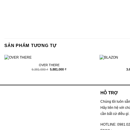
SẢN PHẨM TƯƠNG TỰ
OVER THERE
Giá
Giá
6.381.000
₫
5.881.000
₫
3.
gốc
hiện
là:
tại
6.381.000 ₫.
là:
5.881.000 ₫.
HỖ TRỢ
Chúng tôi luôn sẵn
Hãy liên hệ với ch
cần bất cứ điều gì.
HOTLINE:
0981.0