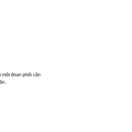
ộ một đoạn phôi cần
ần.