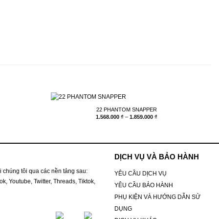
22 PHANTOM SNAPPER
hoảng
Khoảng
1.568.000
₫
–
1.859.000
₫
iá:
giá:
ừ
từ
.644.000 ₫
1.568.000 ₫
ến
đến
.723.000 ₫
1.859.000 ₫
DỊCH VỤ VÀ BẢO HÀNH
i chúng tôi qua các nền tảng sau:
YÊU CẦU DỊCH VỤ
k, Youtube, Twitter, Threads, Tiktok,
YÊU CẦU BẢO HÀNH
PHỤ KIỆN VÀ HƯỚNG DẪN SỬ
DỤNG