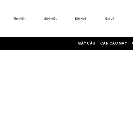
Bỏ
qua
nội
Tìm Kiếm
Giới thiệu
Đội Ngũ
Đại Lý
dung
MÁY CÂU
CẦN CÂU MÁY