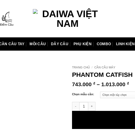
Điểm Câu
CẦN CÂU TAY
MỒI CÂU
DÂY CÂU
PHỤ KIỆN
COMBO
LINH KIỆN
TRANG CHỦ
/
CẦN CÂU MÁY
PHANTOM CATFISH
K
743.000
–
1.013.000
₫
₫
gi
từ
Chọn mẫu cần:
74
PHANTOM CATFISH số lượng
đ
1.