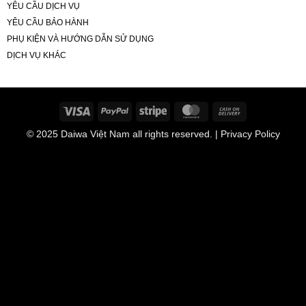
YÊU CẦU DỊCH VỤ
YÊU CẦU BẢO HÀNH
PHỤ KIỆN VÀ HƯỚNG DẪN SỬ DỤNG
DỊCH VỤ KHÁC
Visa
PayPal
Stripe
MasterCard
Cash
On
© 2025
Daiwa Việt Nam
all rights reserved. | Privacy Policy
Delivery