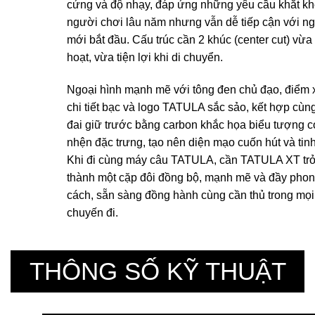
cứng và độ nhạy, đáp ứng những yêu cầu khắt kh
người chơi lâu năm nhưng vẫn dễ tiếp cận với n
mới bắt đầu. Cấu trúc cần 2 khúc (center cut) vừa 
hoạt, vừa tiện lợi khi di chuyển.
Ngoại hình mạnh mẽ với tông đen chủ đạo, điểm 
chi tiết bạc và logo TATULA sắc sảo, kết hợp cùn
đai giữ trước bằng carbon khắc họa biểu tượng c
nhện đặc trưng, tạo nên diện mạo cuốn hút và tinh
Khi đi cùng máy câu TATULA, cần TATULA XT tr
thành một cặp đôi đồng bộ, mạnh mẽ và đầy pho
cách, sẵn sàng đồng hành cùng cần thủ trong mọi
chuyến đi.
THÔNG SỐ KỸ THUẬT