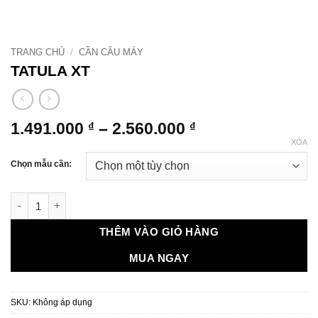
TRANG CHỦ
/
CẦN CÂU MÁY
TATULA XT
Khoảng
1.491.000
–
2.560.000
₫
₫
giá:
XÓA
từ
Chọn mẫu cần:
1.491.000 ₫
đến
TATULA XT số lượng
2.560.000 ₫
THÊM VÀO GIỎ HÀNG
MUA NGAY
SKU:
Không áp dụng