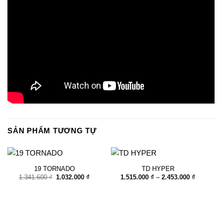
SẢN PHẨM TƯƠNG TỰ
19 TORNADO
TD HYPER
Giá
Giá
Khoảng
1.341.600
₫
1.032.000
₫
1.515.000
₫
–
2.453.000
₫
gốc
hiện
giá:
là:
tại
từ
1.341.600 ₫.
là:
1.515.00
1.032.000 ₫.
đến
2.453.00