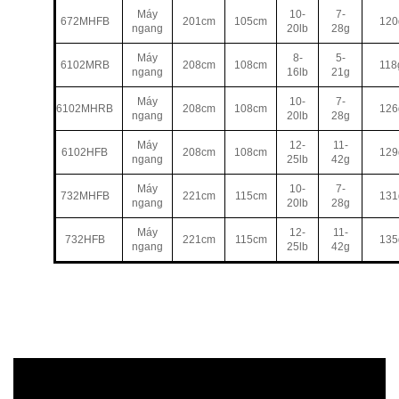
Máy
10-
7-
672MHFB
201cm
105cm
120
ngang
20lb
28g
Máy
8-
5-
6102MRB
208cm
108cm
118
ngang
16lb
21g
Máy
10-
7-
6102MHRB
208cm
108cm
126
ngang
20lb
28g
Máy
12-
11-
6102HFB
208cm
108cm
129
ngang
25lb
42g
Máy
10-
7-
732MHFB
221cm
115cm
131
ngang
20lb
28g
Máy
12-
11-
732HFB
221cm
115cm
135
ngang
25lb
42g