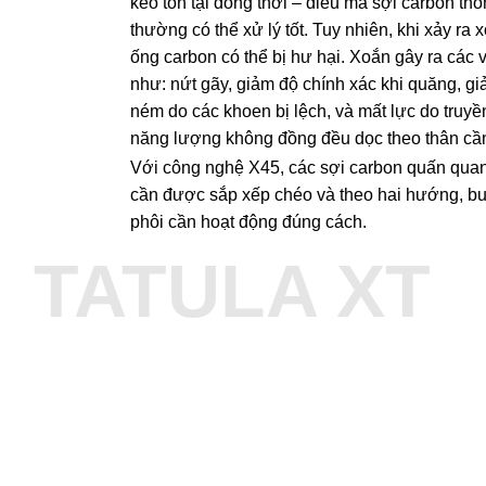
kéo tồn tại đồng thời – điều mà sợi carbon th
thường có thể xử lý tốt. Tuy nhiên, khi xảy ra 
ống carbon có thể bị hư hại. Xoắn gây ra các 
như: nứt gãy, giảm độ chính xác khi quăng, g
ném do các khoen bị lệch, và mất lực do truyền
năng lượng không đồng đều dọc theo thân cầ
Với công nghệ X45, các sợi carbon quấn qua
cần được sắp xếp chéo và theo hai hướng, b
phôi cần hoạt động đúng cách.
TATULA XT