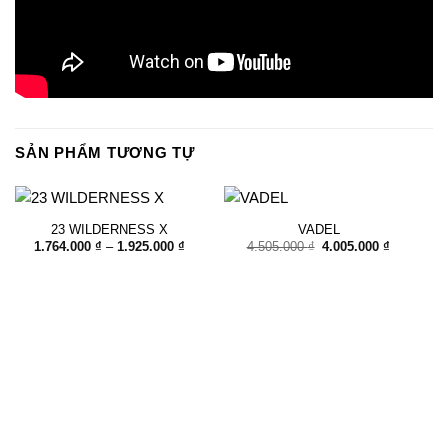
SẢN PHẨM TƯƠNG TỰ
23 WILDERNESS X
VADEL
Khoảng
Giá
Giá
1.764.000
₫
–
1.925.000
₫
4.505.000
₫
4.005.000
₫
giá:
gốc
hiện
từ
là:
tại
1.764.000 ₫
4.505.000 ₫.
là:
đến
4.005.000
1.925.000 ₫