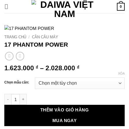
Bỏ
0
qua
nội
dung
TRANG CHỦ
/
CẦN CÂU MÁY
17 PHANTOM POWER
Khoảng
1.623.000
–
2.028.000
₫
₫
giá:
XÓA
từ
Chọn mẫu cần:
1.623.000 ₫
đến
17 PHANTOM POWER số lượng
2.028.000 ₫
THÊM VÀO GIỎ HÀNG
MUA NGAY