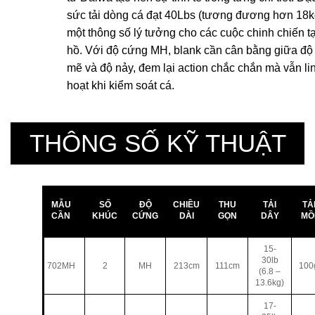
sức tải dòng cá đạt 40Lbs (tương đương hơn 18k
một thông số lý tưởng cho các cuộc chinh chiến t
hồ. Với độ cứng MH, blank cần cân bằng giữa đ
mẽ và độ nảy, đem lại action chắc chắn mà vẫn li
hoạt khi kiểm soát cá.
THÔNG SỐ KỸ THUẬT
MẪU
SỐ
ĐỘ
CHIỀU
THU
TẢI
TẢ
CẦN
KHÚC
CỨNG
DÀI
GỌN
DÂY
MỒ
15-
30lb
702MH
2
MH
213cm
111cm
100
(6.8 –
13.6kg)
17-