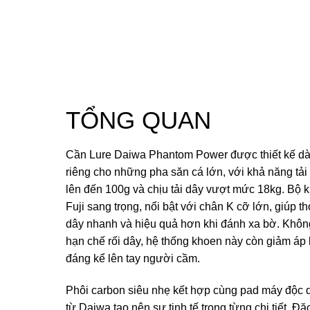
TỔNG QUAN
Cần Lure Daiwa Phantom Power được thiết kế d
riêng cho những pha săn cá lớn, với khả năng tải
lên đến 100g và chịu tải dây vượt mức 18kg. Bộ 
Fuji sang trọng, nổi bật với chân K cỡ lớn, giúp th
dây nhanh và hiệu quả hơn khi đánh xa bờ. Khôn
hạn chế rối dây, hệ thống khoen này còn giảm áp 
đáng kể lên tay người cầm.
Phôi carbon siêu nhẹ kết hợp cùng pad máy độc 
từ Daiwa tạo nên sự tinh tế trong từng chi tiết. Đặc