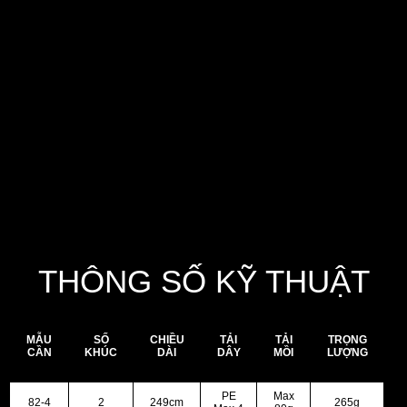
độ bền và chống xoắn hiệu quả, V-Joint
Alpha cho mối nối liền lạc cùng độ uốn cong
mượt mà, và khoen Fuji SiC bền bỉ, giảm ma
sát tối đa để bảo vệ dây câu. Nhờ kết cấu
gọn nhẹ và khả năng thao tác linh hoạt,
Saltiga C cho phép cần thủ kiểm soát mồi jig
một cách chính xác, luôn giữ thế chủ động
trong từng trận chiến dưới lòng đại dương.
THÔNG SỐ KỸ THUẬT
MẪU
SỐ
CHIỀU
TẢI
TẢI
TRỌNG
CẦN
KHÚC
DÀI
DÂY
MỒI
LƯỢNG
PE
Max
82-4
2
249cm
265g