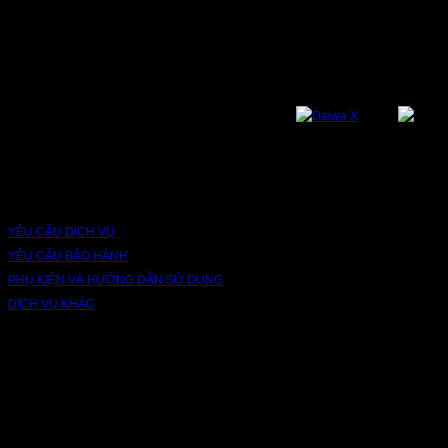
NỀN TẢNG
Bạn có thể theo dõi chúng tôi qua các nền tảng sau: Instagram, Facebook,
Youtube, Twitter, Threads, Tiktok, Zalo...
DỊCH VỤ VÀ BẢO HÀNH
YÊU CẦU DỊCH VỤ
YÊU CẦU BẢO HÀNH
PHỤ KIỆN VÀ HƯỚNG DẪN SỬ DỤNG
DỊCH VỤ KHÁC
V