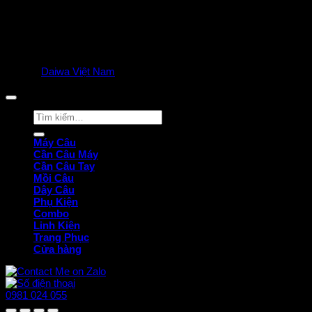
© 2025
Daiwa Việt Nam
all rights reserved. | Privacy Policy
Tìm
kiếm:
Máy Câu
Cần Câu Máy
Cần Câu Tay
Mồi Câu
Dây Câu
Phụ Kiện
Combo
Linh Kiện
Trang Phục
Cửa hàng
0981 024 055