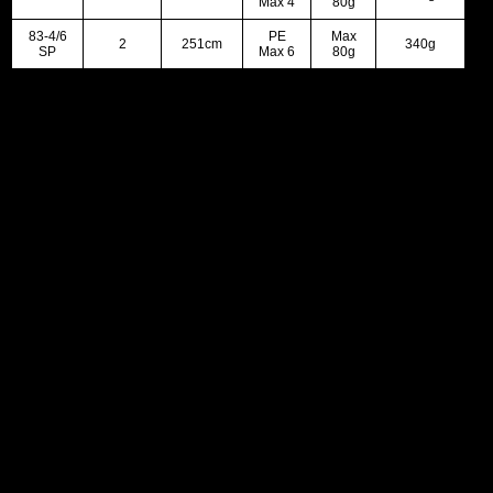
Max 4
80g
83-4/6
PE
Max
2
251cm
340g
SP
Max 6
80g