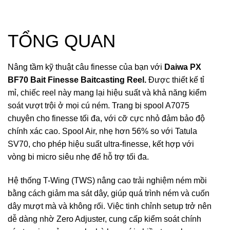
TỔNG QUAN
Nâng tầm kỹ thuật câu finesse của bạn với
Daiwa PX
BF70 Bait Finesse Baitcasting Reel.
Được thiết kế tỉ
mỉ, chiếc reel này mang lại hiệu suất và khả năng kiểm
soát vượt trội ở mọi cú ném. Trang bị spool A7075
chuyên cho finesse tối đa, với cỡ cực nhỏ đảm bảo độ
chính xác cao. Spool Air, nhẹ hơn 56% so với Tatula
SV70, cho phép hiệu suất ultra-finesse, kết hợp với
vòng bi micro siêu nhẹ để hỗ trợ tối đa.
Hệ thống T-Wing (TWS) nâng cao trải nghiệm ném mồi
bằng cách giảm ma sát dây, giúp quá trình ném và cuốn
dây mượt mà và không rối. Việc tinh chỉnh setup trở nên
dễ dàng nhờ Zero Adjuster, cung cấp kiểm soát chính