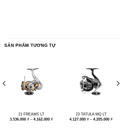
SẢN PHẨM TƯƠNG TỰ
0.000 ₫.
21 FREAMS LT
23 TATULA MQ LT
Khoảng
Khoảng
3.536.000
₫
–
4.162.000
₫
4.127.000
₫
–
4.205.000
₫
giá:
giá:
từ
từ