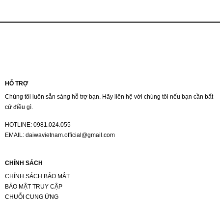
3.536.000 ₫
4.127.00
đến
đến
4.162.000 ₫
4.205.00
HỖ TRỢ
Chúng tôi luôn sẵn sàng hỗ trợ bạn. Hãy liên hệ với chúng tôi nếu bạn cần bất
cứ điều gì.
HOTLINE:
0981.024.055
EMAIL:
daiwavietnam.official@gmail.com
CHÍNH SÁCH
CHÍNH SÁCH BẢO MẬT
BẢO MẬT TRUY CẬP
CHUỖI CUNG ỨNG