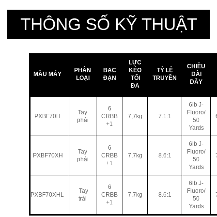
THÔNG SỐ KỸ THUẬT
LỰC
CHIỀU
PHÂN
BẠC
KÉO
TỶ LỆ
MẪU MÁY
DÀI
LOẠI
ĐẠN
TỐI
TRUYỀN
DÂY
ĐA
6lb J-
6
Tay
Fluoro/
PXBF70H
CRBB
7,7kg
7.1:1
phải
50
+1
Yards
6lb J-
6
Tay
Fluoro/
PXBF70XH
CRBB
7,7kg
8.6:1
phải
50
+1
Yards
6lb J-
6
Tay
Fluoro/
PXBF70XHL
CRBB
7,7kg
8.6:1
trái
50
+1
Yards