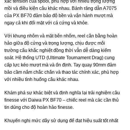
xác tension của spool, phù hợp với nhiều trọng lượng
mồi và điều kiện câu khác nhau. Bánh răng dẫn A7075
của PX BF70 đảm bảo độ bền và vận hành mượt mà
ngay cả khi đối mặt với cá cứng và khỏe.
Với khung nhôm và mặt bên nhôm, reel cân bằng hoàn
hảo giữa độ cứng và trọng lượng, chịu được môi
trường câu khắc nghiệt đồng thời vẫn dễ dàng kiểm
soát. Hệ thống UTD (Ultimate Tournament Drag) cung
cấp lực kéo mượt mà và ổn định. Tay quay 90mm đảm
bảo cầm nắm chắc chắn và thao tác chính xác, phù hợp
với nhiều tình huống câu khác nhau.
Khám phá sự khác biệt và định nghĩa lại trải nghiệm câu
finesse với Daiwa PX BF70 – chiếc reel mà các cần thủ
tin dùng cho độ hoàn hảo finesse.
Khuyến nghị mức dây sử dụng để đạt hiệu suất tốt nhất