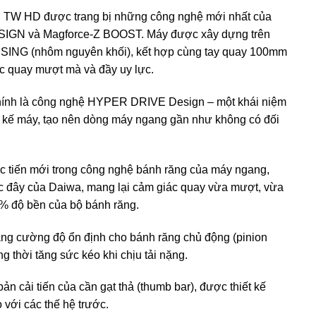
 TW HD được trang bị những công nghệ mới nhất của
GN và Magforce-Z BOOST. Máy được xây dựng trên
G (nhôm nguyên khối), kết hợp cùng tay quay 100mm
c quay mượt mà và đầy uy lực.
 chính là công nghệ HYPER DRIVE Design – một khái niệm
iết kế máy, tạo nên dòng máy ngang gần như không có đối
tiến mới trong công nghệ bánh răng của máy ngang,
ớc đây của Daiwa, mang lại cảm giác quay vừa mượt, vừa
0% độ bền của bộ bánh răng.
g cường độ ổn định cho bánh răng chủ động (pinion
ồng thời tăng sức kéo khi chịu tải nặng.
n cải tiến của cần gạt thả (thumb bar), được thiết kế
 với các thế hệ trước.