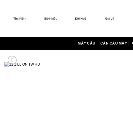
Bỏ
qua
nội
Tìm Kiếm
Giới thiệu
Đội Ngũ
Đại Lý
dung
MÁY CÂU
CẦN CÂU MÁY