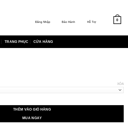
0
Đăng Nhập
Bảo Hành
Hỗ Trợ
TRANG PHỤC
CỬA HÀNG
iá
iện
XÓA
i
:
.990.000 ₫.
THÊM VÀO GIỎ HÀNG
MUA NGAY