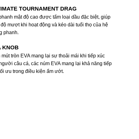
TIMATE TOURNAMENT DRAG
phanh mật độ cao được tẩm loại dầu đặc biệt, giúp
 độ mượt khi hoạt động và kéo dài tuổi thọ của hệ
g phanh.
A KNOB
mút tròn EVA mang lại sự thoải mái khi tiếp xúc
người câu cá, các núm EVA mang lại khả năng tiếp
tối ưu trong điều kiện ẩm ướt.