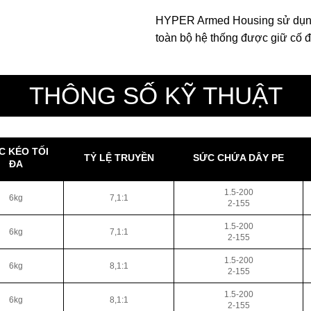
HYPER Armed Housing sử dụng
toàn bộ hệ thống được giữ cố đị
THÔNG SỐ KỸ THUẬT
C KÉO TỐI
TỶ LỆ TRUYỀN
SỨC CHỨA DÂY PE
ĐA
1.5-200
6kg
7,1:1
2-155
1.5-200
6kg
7,1:1
2-155
1.5-200
6kg
8,1:1
2-155
1.5-200
6kg
8,1:1
2-155