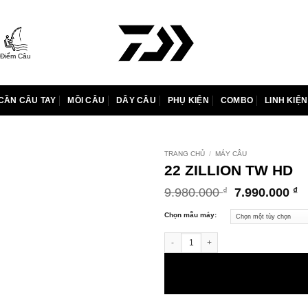
Điểm Câu
CẦN CÂU TAY
MỒI CÂU
DÂY CÂU
PHỤ KIỆN
COMBO
LINH KIỆN
TRANG CHỦ
/
MÁY CÂU
22 ZILLION TW HD
Giá
G
9.980.000
7.990.000
₫
₫
gốc
h
là:
tạ
Chọn mẫu máy:
9.980.000 ₫.
là
22 ZILLION TW HD số lượng
7