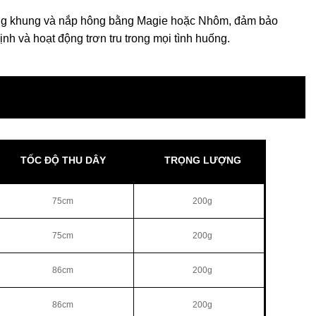
 khung và nắp hông bằng Magie hoặc Nhôm, đảm bảo
nh và hoạt động trơn tru trong mọi tình huống.
TỐC ĐỘ THU DÂY
TRỌNG LƯỢNG
75cm
200g
75cm
200g
86cm
200g
86cm
200g