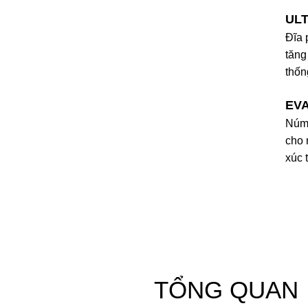
UL
Đĩa 
tăng
thốn
EV
Núm 
cho 
xúc 
TỔNG QUAN