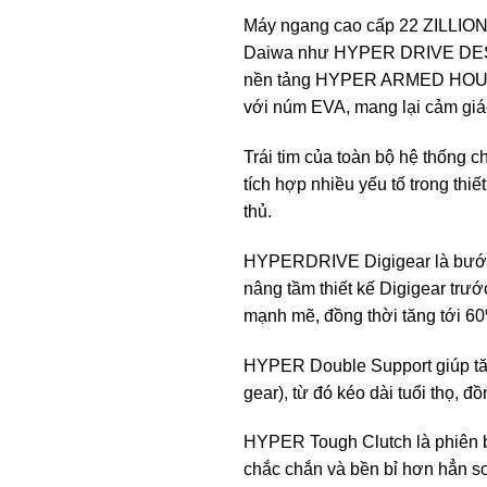
Máy ngang cao cấp 22 ZILLION
Daiwa như HYPER DRIVE DESI
nền tảng HYPER ARMED HOUSIN
với núm EVA, mang lại cảm giá
Trái tim của toàn bộ hệ thống
tích hợp nhiều yếu tố trong th
thủ.
HYPERDRIVE Digigear là bước 
nâng tầm thiết kế Digigear trư
mạnh mẽ, đồng thời tăng tới 6
HYPER Double Support giúp tăn
gear), từ đó kéo dài tuổi thọ, đ
HYPER Tough Clutch là phiên bả
chắc chắn và bền bỉ hơn hẳn so