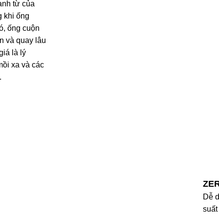
anh từ của
 khi ống
đó, ống cuộn
ơn và quay lâu
iá là lý
ồi xa và các
.
ZE
Dễ d
suất