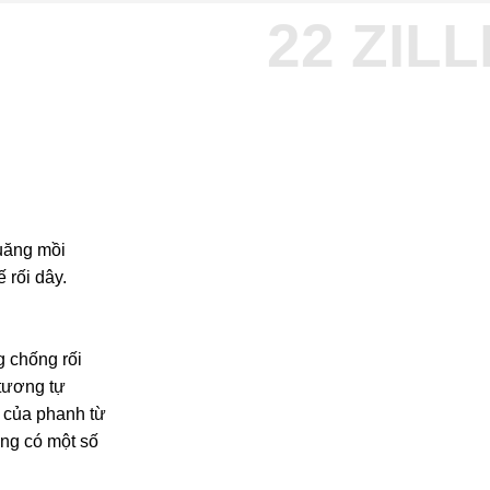
22 ZIL
uăng mồi
 rối dây.
g chống rối
 tương tự
 của phanh từ
ưng có một số