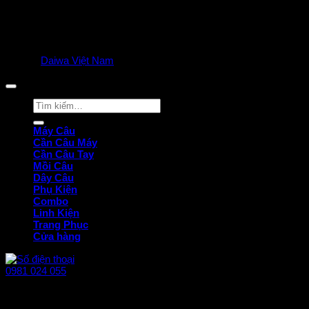
© 2025
Daiwa Việt Nam
all rights reserved. | Privacy Policy
Tìm
kiếm:
Máy Câu
Cần Câu Máy
Cần Câu Tay
Mồi Câu
Dây Câu
Phụ Kiện
Combo
Linh Kiện
Trang Phục
Cửa hàng
0981 024 055