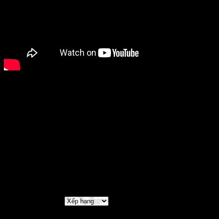
Cân nặng
Không áp dụng
Chọn mẫu máy:
1000-XH, 2000-XH
Đánh giá
Chưa có đánh giá nào.
Hãy là người đầu tiên nhận xét “20 REVROS TG
20 REVROS
LT”
Đánh giá của bạn
*
Đánh giá của bạn
*