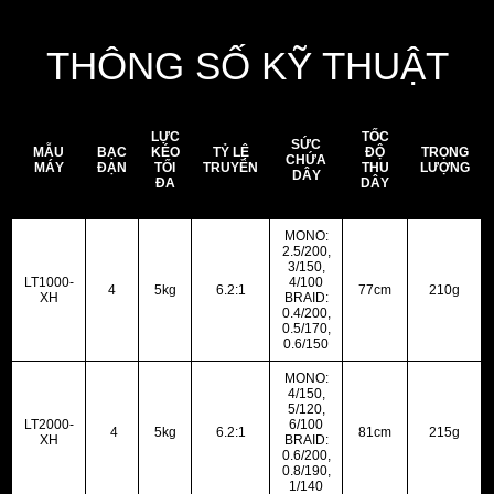
câu cá ở sông lớn hay ngoài biển khơi.
THÔNG SỐ KỸ THUẬT
LỰC
TỐC
SỨC
MẪU
BẠC
KÉO
TỶ LỆ
ĐỘ
TRỌNG
CHỨA
MÁY
ĐẠN
TỐI
TRUYỀN
THU
LƯỢNG
DÂY
ĐA
DÂY
MONO:
2.5/200,
3/150,
LT1000-
4/100
4
5kg
6.2:1
77cm
210g
XH
BRAID:
0.4/200,
0.5/170,
0.6/150
MONO:
4/150,
5/120,
LT2000-
6/100
4
5kg
6.2:1
81cm
215g
XH
BRAID:
0.6/200,
0.8/190,
1/140