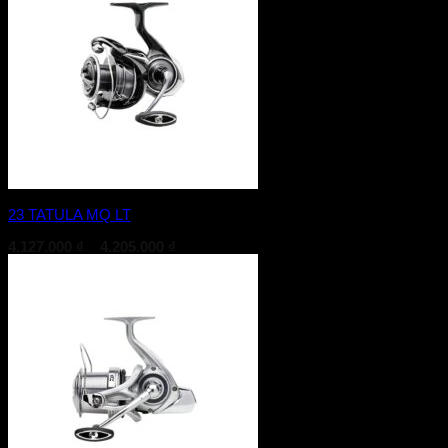
23 TATULA MQ LT
Khoảng
4.127.000
₫
–
4.205.000
₫
giá:
từ
4.127.000 ₫
đến
4.205.000 ₫