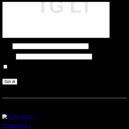
TG LT
Tên
*
Email
*
Lưu tên của tôi, email, và trang web trong trình duyệt này cho
lần bình luận kế tiếp của tôi.
Sản phẩm tương tự
20 TATULA CT