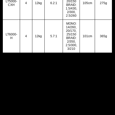
LT5000-
20/150
4
12kg
6.2:1
105cm
275g
CXH
BRAID:
1.5/430,
2/300,
2.5/260
MONO:
14/260,
20/170,
LT6000-
25/150
4
12kg
5.7:1
101cm
365g
H
BRAID:
2/350,
2.5/300,
3/210