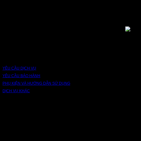
Bạn có thể theo dõi chúng tôi qua các nền tảng sau: Instagram, Facebook,
Youtube, Twitter, Threads, Tiktok, Zalo...
DỊCH VỤ VÀ BẢO HÀNH
YÊU CẦU DỊCH VỤ
YÊU CẦU BẢO HÀNH
PHỤ KIỆN VÀ HƯỚNG DẪN SỬ DỤNG
DỊCH VỤ KHÁC
V