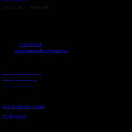
4.009.000 ₫.
Khoảng
7.064.000
₫
–
8.060.000
₫
giá:
từ
HỖ TRỢ
7.064.000 ₫
đến
8.060.000 ₫
Chúng tôi luôn sẵn sàng hỗ trợ bạn. Hãy liên hệ với chúng tôi nếu bạn cần
bất cứ điều gì.
HOTLINE:
0981.024.055
EMAIL:
daiwavietnam.official@gmail.com
CHÍNH SÁCH
CHÍNH SÁCH BẢO MẬT
BẢO MẬT TRUY CẬP
CHUỖI CUNG ỨNG
CÔNG TY
QUÁ TRÌNH HÌNH THÀNH
TUYỂN DỤNG
NỀN TẢNG