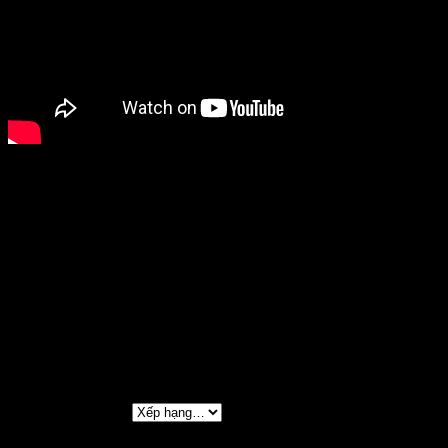
Cân nặng
Không áp dụng
Chọn mẫu máy:
103HL
Đánh giá
Chưa có đánh giá nào.
Hãy là người đầu tiên nhận xét “TATULA SV TW
LIMITED”
Đánh giá của bạn
*
Đánh giá của bạn
*