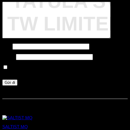
TATULA SV
TW LIMITED
Tên
*
Email
*
Lưu tên của tôi, email, và trang web trong trình duyệt này cho
lần bình luận kế tiếp của tôi.
Sản phẩm tương tự
SALTIST MQ