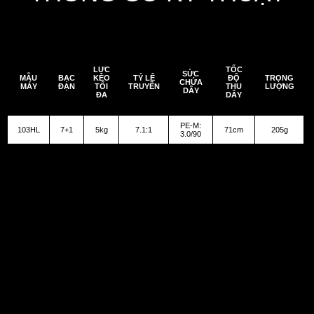
LỰC
TỐC
SỨC
MẪU
BẠC
KÉO
TỶ LỆ
ĐỘ
TRỌNG
CHỨA
MÁY
ĐẠN
TỐI
TRUYỀN
THU
LƯỢNG
DÂY
ĐA
DÂY
PE-M:
103HL
7+1
5kg
7.1:1
71cm
205g
3.0/90