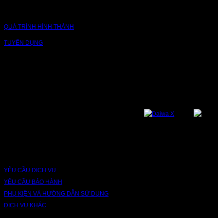
CÔNG TY
QUÁ TRÌNH HÌNH THÀNH
TUYỂN DỤNG
NỀN TẢNG
Bạn có thể theo dõi chúng tôi qua các nền tảng sau: Instagram, Facebook,
Youtube, Twitter, Threads, Tiktok, Zalo...
DỊCH VỤ VÀ BẢO HÀNH
YÊU CẦU DỊCH VỤ
YÊU CẦU BẢO HÀNH
PHỤ KIỆN VÀ HƯỚNG DẪN SỬ DỤNG
DỊCH VỤ KHÁC