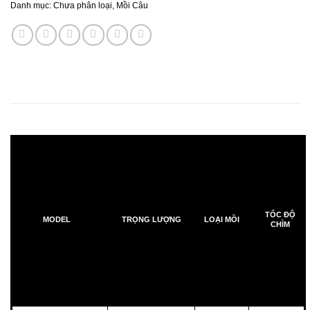
Danh mục:
Chưa phân loại
,
Mồi Câu
TỐC ĐỘ
MODEL
TRỌNG LƯỢNG
LOẠI MỒI
CHÌM