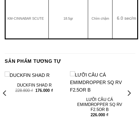
6.0 sec/m
KM-CINNABAR SCUTE
18.5gr
Chìm chậm
SẢN PHẨM TƯƠNG TỰ
DUCKFIN SHAD R
Giá
Giá
228.800
₫
176.000
₫
gốc
hiện
là:
tại
LƯỠI CÂU CÁ
228.800 ₫.
là:
EMIMDROPPER SQ RV
176.000 ₫.
F2.5OR B
226.000
₫