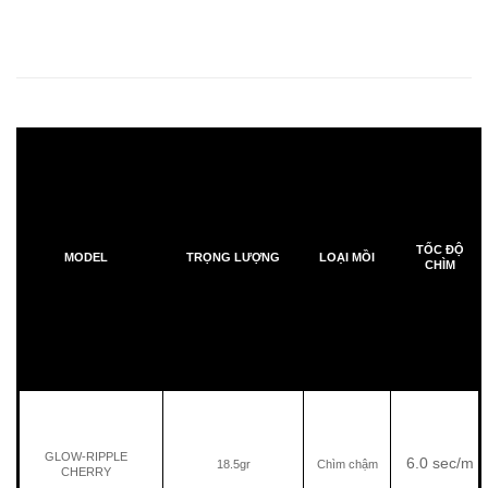
TỐC ĐỘ
MODEL
TRỌNG LƯỢNG
LOẠI MỒI
CHÌM
GLOW-RIPPLE
6.0 sec/m
18.5gr
Chìm chậm
CHERRY