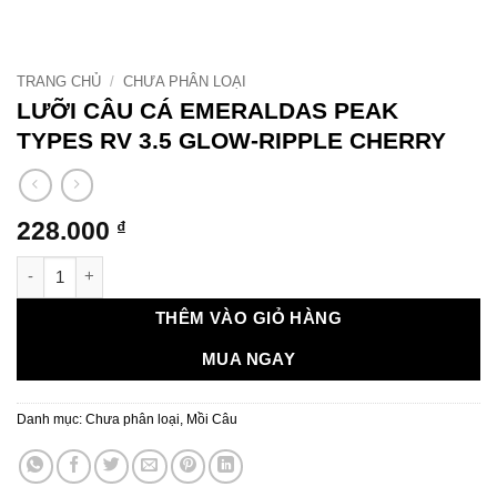
TRANG CHỦ
/
CHƯA PHÂN LOẠI
LƯỠI CÂU CÁ EMERALDAS PEAK
TYPES RV 3.5 GLOW-RIPPLE CHERRY
228.000
₫
LƯỠI CÂU CÁ EMERALDAS PEAK TYPES RV 3.5 GLOW-RIPPLE 
THÊM VÀO GIỎ HÀNG
MUA NGAY
Danh mục:
Chưa phân loại
,
Mồi Câu