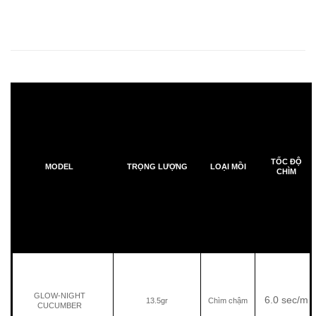
TỐC ĐỘ
MODEL
TRỌNG LƯỢNG
LOẠI MỒI
CHÌM
GLOW-NIGHT
6.0 sec/m
13.5gr
Chìm chậm
CUCUMBER