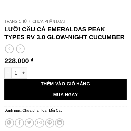
TRANG CHỦ
/
CHƯA PHÂN LOẠI
LƯỠI CÂU CÁ EMERALDAS PEAK
TYPES RV 3.0 GLOW-NIGHT CUCUMBER
228.000
₫
LƯỠI CÂU CÁ EMERALDAS PEAK TYPES RV 3.0 GLOW-NIGHT 
THÊM VÀO GIỎ HÀNG
MUA NGAY
Danh mục:
Chưa phân loại
,
Mồi Câu