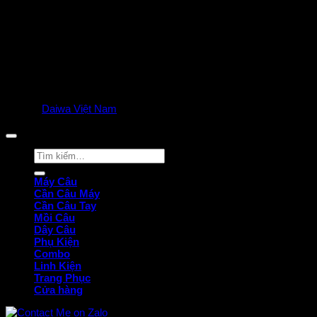
© 2025
Daiwa Việt Nam
all rights reserved. | Privacy Policy
Tìm
kiếm:
Máy Câu
Cần Câu Máy
Cần Câu Tay
Mồi Câu
Dây Câu
Phụ Kiện
Combo
Linh Kiện
Trang Phục
Cửa hàng