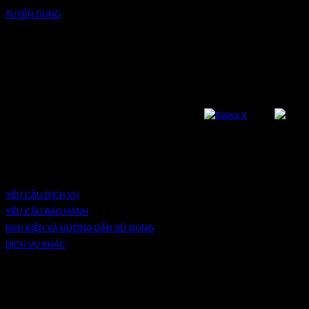
TUYỂN DỤNG
NỀN TẢNG
Bạn có thể theo dõi chúng tôi qua các nền tảng sau: Instagram, Facebook,
Youtube, Twitter, Threads, Tiktok, Zalo...
DỊCH VỤ VÀ BẢO HÀNH
YÊU CẦU DỊCH VỤ
YÊU CẦU BẢO HÀNH
PHỤ KIỆN VÀ HƯỚNG DẪN SỬ DỤNG
DỊCH VỤ KHÁC
V