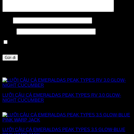
Tên
*
Email
*
Lưu tên của tôi, email, và trang web trong trình duyệt này cho
lần bình luận kế tiếp của tôi.
Sản phẩm tương tự
LƯỠI CÂU CÁ EMERALDAS PEAK TYPES RV 3.0 GLOW-
NIGHT CUCUMBER
228.000
₫
LƯỠI CÂU CÁ EMERALDAS PEAK TYPES 3.5 GLOW-BLUE