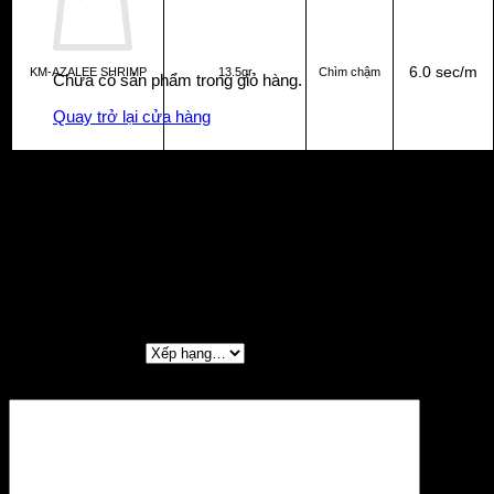
6.0 sec/m
KM-AZALEE SHRIMP
13.5gr
Chìm chậm
Chưa có sản phẩm trong giỏ hàng.
Quay trở lại cửa hàng
Đánh giá
Chưa có đánh giá nào.
Hãy là người đầu tiên nhận xét “LƯỠI CÂU CÁ
EMERALDAS PEAK TYPES 3.0 KM-AZALEE
SHRIMP”
Đánh giá của bạn
*
Đánh giá của bạn
*