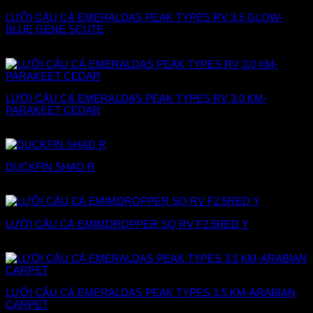
LƯỠI CÂU CÁ EMERALDAS PEAK TYPES RV 3.5 GLOW-
BLUE GENE SCUTE
228.000
₫
LƯỠI CÂU CÁ EMERALDAS PEAK TYPES RV 3.0 KM-
PARAKEET CEDAR
228.000
₫
DUCKFIN SHAD R
Giá
Giá
228.800
₫
176.000
₫
gốc
hiện
là:
tại
LƯỠI CÂU CÁ EMIMDROPPER SQ RV F2.5RED Y
228.800 ₫.
là:
176.000 ₫.
226.000
₫
LƯỠI CÂU CÁ EMERALDAS PEAK TYPES 3.5 KM-ARABIAN
CARPET