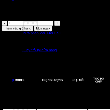
228.000
₫
LƯỠI
CÂU
Thêm vào giỏ hàng
Mua ngay
CÁ
Danh mục:
Chưa phân loại
,
Mồi Câu
EMERALDAS
PEAK
Chưa có sản phẩm trong giỏ hàng.
TYPES
3.0
Quay trở lại cửa hàng
KM-
AZALEE
SHRIMP
số
lượng
TỐC ĐỘ
0
MODEL
TRỌNG LƯỢNG
LOẠI MỒI
CHÌM
Giỏ hàng