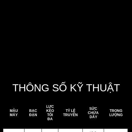
sử dụng.
Trang bị spool nhôm siêu bền Φ32mm
MAGFORCE-Z, phù hợp cho các loại mồi từ
khoảng 5g đến 20g nhờ sự kết hợp hoàn hảo
giữa đặc tính phanh, khả năng spool và sức chứa
dây. Đặc biệt tối ưu cho các kiểu hardbait và rig
đơn (mono-type rigs) trong khoảng 10g – 15g,
thường được sử dụng trong câu bờ, mang lại khả
năng ném xa vượt trội.
THÔNG SỐ KỸ THUẬT
LỰC
SỨC
MẪU
BẠC
KÉO
TỶ LỆ
TRỌNG
CHỨA
MÁY
ĐẠN
TỐI
TRUYỀN
LƯỢNG
DÂY
ĐA