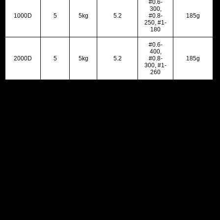
#0.6-
300,
1000D
5
5kg
5.2
#0.8-
185g
250, #1-
180
#0.6-
400,
2000D
5
5kg
5.2
#0.8-
185g
300, #1-
260