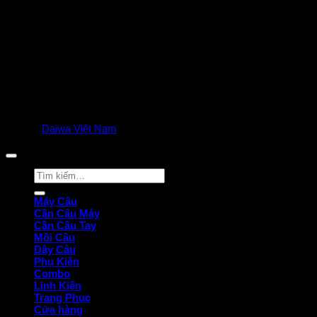
© 2025
Daiwa Việt Nam
all rights reserved. | Privacy Policy
Tìm
kiếm:
Máy Câu
Cần Câu Máy
Cần Câu Tay
Mồi Câu
Dây Câu
Phụ Kiện
Combo
Linh Kiện
Trang Phục
Cửa hàng