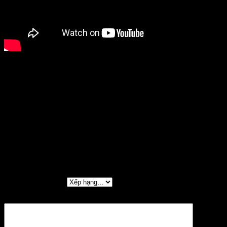
Cân nặng
Không áp dụng
Chọn mẫu
1000D, 2000D, 2500D, 3000D-C, 4000D-C, 5000D-C,
máy:
6000D
22 TATULA
Đánh giá
Chưa có đánh giá nào.
TW
Hãy là người đầu tiên nhận xét “21 LEGALIS LT”
Đánh giá của bạn
*
Đánh giá của bạn
*