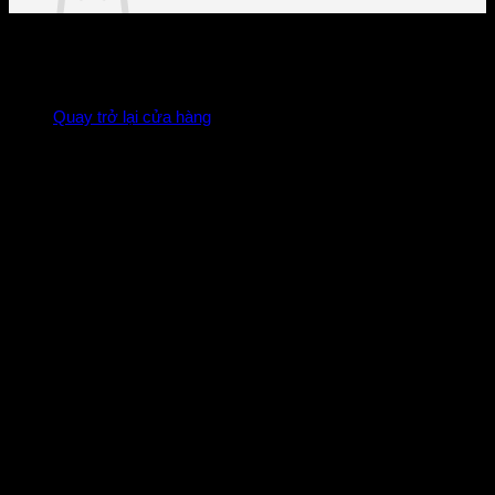
Chưa có sản phẩm trong giỏ hàng.
Quay trở lại cửa hàng
T-WING SYSTEM
Giảm ma sát của dây, giúp quăng mồi mượt
hơn, xa hơn và hạn chế rối dây.