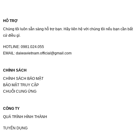
HỖ TRỢ
Chúng tôi luôn sẵn sàng hỗ trợ bạn. Hãy liên hệ với chúng tôi nếu bạn cần bất
cứ điều gì.
HOTLINE:
0981.024.055
EMAIL:
daiwavietnam.official@gmail.com
CHÍNH SÁCH
CHÍNH SÁCH BẢO MẬT
BẢO MẬT TRUY CẬP
CHUỖI CUNG ỨNG
CÔNG TY
QUÁ TRÌNH HÌNH THÀNH
TUYỂN DỤNG