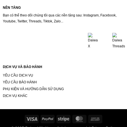
NỀN TẢNG
Bạn có thể theo dõi chúng tôi qua các nền tảng sau: Instagram, Facebook,
Youtube, Twitter, Threads, Tiktok, Zalo...
DỊCH VỤ VÀ BẢO HÀNH
YÊU CẦU DỊCH VỤ
YÊU CẦU BẢO HÀNH
PHỤ KIỆN VÀ HƯỚNG DẪN SỬ DỤNG
DỊCH VỤ KHÁC
Visa
PayPal
Stripe
MasterCard
Cash
On