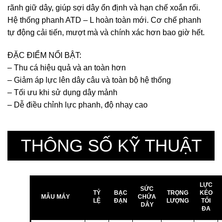
rãnh giữ dây, giúp sợi dây ổn định và hạn chế xoắn rối.
Hệ thống phanh ATD – L hoàn toàn mới. Cơ chế phanh
tự động cải tiến, mượt mà và chính xác hơn bao giờ hết.
ĐẶC ĐIỂM NỔI BẬT:
– Thu cá hiệu quả và an toàn hơn
– Giảm áp lực lên dây câu và toàn bộ hệ thống
– Tối ưu khi sử dụng dây mảnh
– Dễ điều chỉnh lực phanh, độ nhạy cao
THÔNG SỐ KỸ THUẬT
LỰC
SỨC
TỶ
BẠC
TRỌNG
KÉO
MẪU MÁY
CHỨA
LỆ
ĐẠN
LƯỢNG
TỐI
DÂY
ĐA