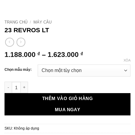
TRANG CHỦ
/
MÁY CÂU
23 REVROS LT
Khoảng
1.188.000
–
1.623.000
₫
₫
giá:
XÓA
từ
Chọn mẫu máy:
1.188.000 ₫
đến
23 REVROS LT số lượng
1.623.000 ₫
THÊM VÀO GIỎ HÀNG
MUA NGAY
SKU:
Không áp dụng