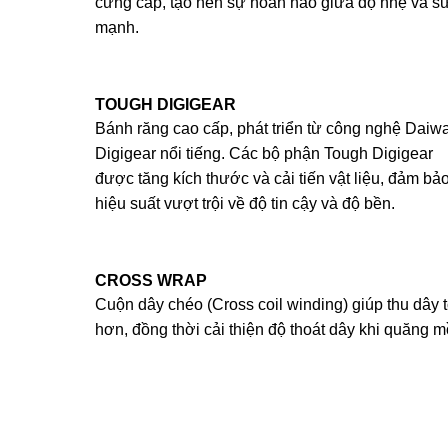
cứng cáp, tạo nên sự hoàn hảo giữa độ nhẹ và s
mạnh.
TOUGH DIGIGEAR
Bánh răng cao cấp, phát triển từ công nghệ Daiw
Digigear nổi tiếng. Các bộ phận Tough Digigear
được tăng kích thước và cải tiến vật liệu, đảm bả
hiệu suất vượt trội về độ tin cậy và độ bền.
CROSS WRAP
Cuộn dây chéo (Cross coil winding) giúp thu dây t
hơn, đồng thời cải thiện độ thoát dây khi quăng m