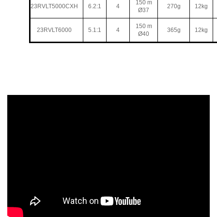
150 m
23RVLT5000CXH
6.2:1
4
270g
12kg
Ø37
150 m
23RVLT6000
5.1:1
4
365g
12kg
Ø40