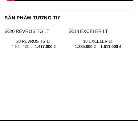
SẢN PHẨM TƯƠNG TỰ
20 REVROS TG LT
18 EXCELER LT
Giá
Giá
Khoảng
1.842.100
₫
1.417.000
₫
1.285.000
₫
–
1.611.000
₫
gốc
hiện
giá:
là:
tại
từ
1.842.100 ₫.
là:
1.285.00
1.417.000 ₫.
đến
1.611.000