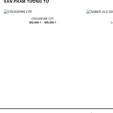
SẢN PHẨM TƯƠNG TỰ
CROSSFIRE CFF
Khoảng
452.000
₫
–
495.000
₫
3
giá:
từ
452.000 ₫
đến
495.000 ₫