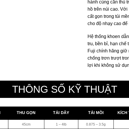
hành cùng cần thủ t
hồ trên núi cao. Vớ
cất gọn trong túi m
cho độ nhạy cao để 
Hệ thống khoen dẫn
tru, bền bỉ, hạn chế
Fuji chính hãng giữ
chống trơn trượt tro
lợi khi không sử dụ
THÔNG SỐ KỸ THUẬT
I
THU GỌN
TẢI DÂY
TẢI MỒI
KÍCH
45cm
1 – 4lb
0.875 – 3.5g