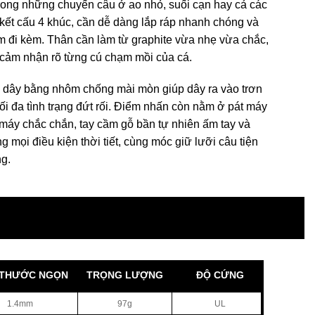
rong những chuyến câu ở ao nhỏ, suối cạn hay cả các
i kết cấu 4 khúc, cần dễ dàng lắp ráp nhanh chóng và
ềm đi kèm. Thân cần làm từ graphite vừa nhẹ vừa chắc,
cảm nhận rõ từng cú chạm mồi của cá.
 dây bằng nhôm chống mài mòn giúp dây ra vào trơn
 tối đa tình trạng đứt rối. Điểm nhấn còn nằm ở pát máy
 máy chắc chắn, tay cầm gỗ bần tự nhiên ấm tay và
ng mọi điều kiện thời tiết, cùng móc giữ lưỡi câu tiện
ng.
 THƯỚC NGỌN
TRỌNG LƯỢNG
ĐỘ CỨNG
1.4mm
97g
UL