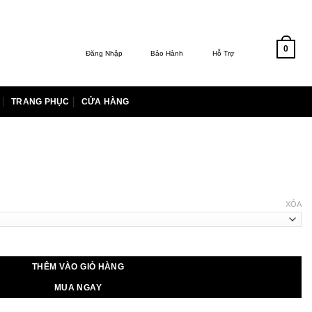
0
Đăng Nhập
Bảo Hành
Hỗ Trợ
TRANG PHỤC
CỬA HÀNG
iá
iện
XÓA
i
:
.000.000 ₫.
THÊM VÀO GIỎ HÀNG
MUA NGAY