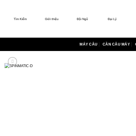
Bỏ
qua
nội
Tìm Kiếm
Giới thiệu
Đội Ngũ
Đại Lý
dung
MÁY CÂU
CẦN CÂU MÁY