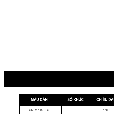
MẪU CẦN
SỐ KHÚC
CHIỀU DÀ
SMD564ULFS
4
167cm