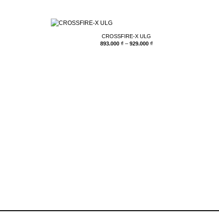
CROSSFIRE-X ULG
hoảng
Khoảng
893.000
₫
–
929.000
₫
iá:
giá:
ừ
từ
.361.000 ₫
893.000 ₫
ến
đến
.380.000 ₫
929.000 ₫