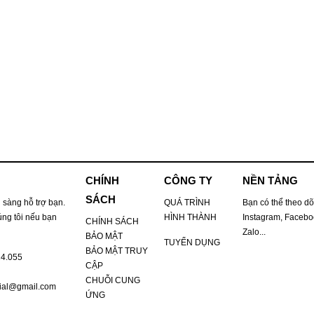
CHÍNH
CÔNG TY
NỀN TẢNG
SÁCH
 sàng hỗ trợ bạn.
QUÁ TRÌNH
Bạn có thể theo dõ
úng tôi nếu bạn
HÌNH THÀNH
Instagram, Faceboo
CHÍNH SÁCH
Zalo...
BẢO MẬT
TUYỂN DỤNG
BẢO MẬT TRUY
24.055
CẬP
CHUỖI CUNG
cial@gmail.com
ỨNG