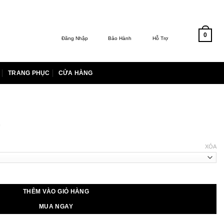
0
Đăng Nhập
Bảo Hành
Hỗ Trợ
TRANG PHỤC
CỬA HÀNG
G
XÓA
00 ₫.
THÊM VÀO GIỎ HÀNG
MUA NGAY