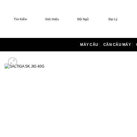
Bỏ
qua
nội
Tìm Kiếm
Giới thiệu
Đội Ngũ
Đại Lý
dung
MÁY CÂU
CẦN CÂU MÁY