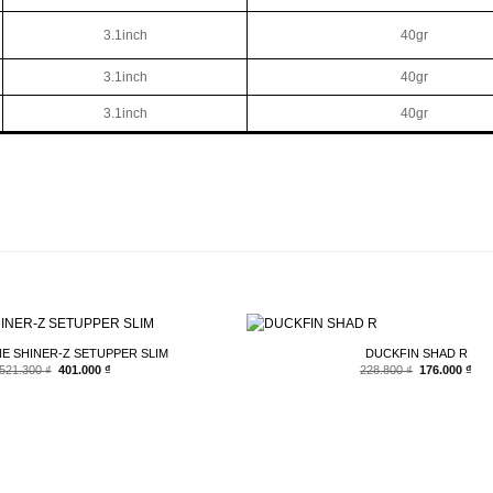
3.1inch
40gr
3.1inch
40gr
3.1inch
40gr
E SHINER-Z SETUPPER SLIM
DUCKFIN SHAD R
Giá
Giá
Giá
Giá
521.300
₫
401.000
₫
228.800
₫
176.000
₫
gốc
hiện
gốc
hiệ
là:
tại
là:
tại
521.300 ₫.
là:
228.800 ₫.
là:
401.000 ₫.
176