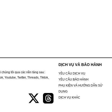
DỊCH VỤ VÀ BẢO HÀNH
i chúng tôi qua các nền tảng sau:
YÊU CẦU DỊCH VỤ
k, Youtube, Twitter, Threads, Tiktok,
YÊU CẦU BẢO HÀNH
PHỤ KIỆN VÀ HƯỚNG DẪN SỬ
DỤNG
DỊCH VỤ KHÁC