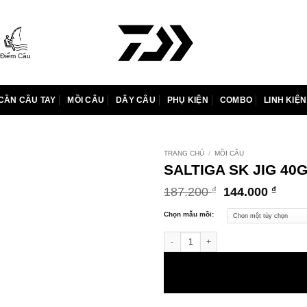
Điểm Câu
CẦN CÂU TAY
MỒI CÂU
DÂY CÂU
PHỤ KIỆN
COMBO
LINH KIỆN
TRANG CHỦ
/
MỒI CÂU
SALTIGA SK JIG 40
Giá
Giá
187.200
144.000
₫
₫
gốc
hiện
là:
tại
Chọn mẫu mồi:
187.200 ₫.
là:
SALTIGA SK JIG 40G số lượng
144.0