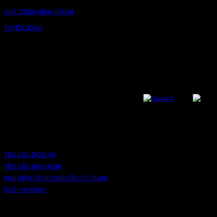
QUÁ TRÌNH HÌNH THÀNH
TUYỂN DỤNG
NỀN TẢNG
Bạn có thể theo dõi chúng tôi qua các nền tảng sau: Instagram, Facebook,
Youtube, Twitter, Threads, Tiktok, Zalo...
DỊCH VỤ VÀ BẢO HÀNH
YÊU CẦU DỊCH VỤ
YÊU CẦU BẢO HÀNH
PHỤ KIỆN VÀ HƯỚNG DẪN SỬ DỤNG
DỊCH VỤ KHÁC
V