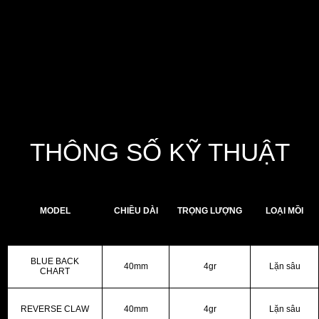
Phần lưỡi mồi lớn phía trước giúp mồi nhanh
chóng lặn sâu khi kéo, đồng thời tạo độ rung
sóng mạnh, mô phỏng chân thực chuyển động
của con mồi thật dưới nước. Mắt 3D sống động
kết hợp cùng thân sơn bóng tinh tế giúp mồi nổi
bật và dễ dàng thu hút ánh nhìn của cá từ xa.
THÔNG SỐ KỸ THUẬT
MODEL
CHIỀU DÀI
TRỌNG LƯỢNG
LOẠI MỒI
BLUE BACK
40mm
4gr
Lặn sâu
CHART
REVERSE CLAW
40mm
4gr
Lặn sâu