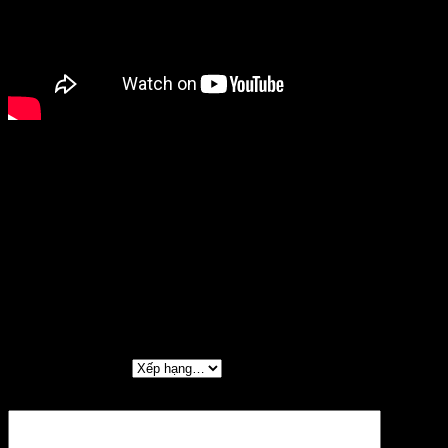
Chọn
BLUE BACK CHART, REVERSE CLAW, MAT TIGER, WEHITE
mẫu mồi:
COACH DOG, YELLOW COACH DOG
Đánh giá
Chưa có đánh giá nào.
Hãy là người đầu tiên nhận xét “TINY PEANUT
DR”
Đánh giá của bạn
*
Đánh giá của bạn
*