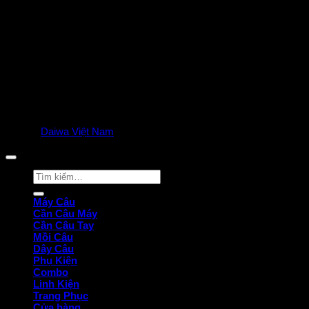
© 2025
Daiwa Việt Nam
all rights reserved. | Privacy Policy
Tìm
kiếm:
Máy Câu
Cần Câu Máy
Cần Câu Tay
Mồi Câu
Dây Câu
Phụ Kiện
Combo
Linh Kiện
Trang Phục
Cửa hàng