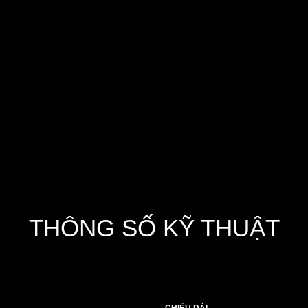
ử dụng vật liệu tỉ trọng thấp cho khả năng nổi tốt và độ tự nh
ùng chạc đuôi chuẩn xác mang lại dáng bơi nhịp nhanh, gọn chặt 
THÔNG SỐ KỸ THUẬT