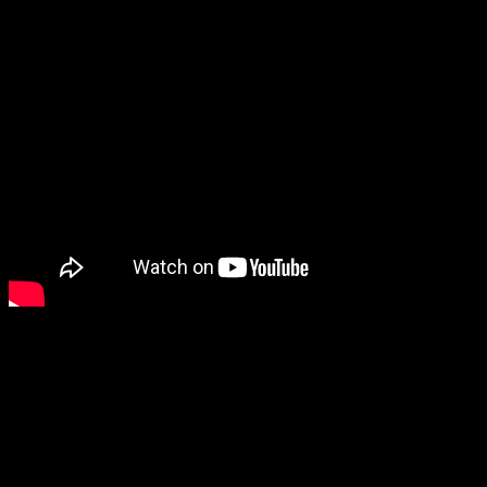
Chọn mẫu mồi:
140F-SSR 3D KONOSHIRO, 75F-SSR BURNING GOLD IWASHI
Đánh giá
Chưa có đánh giá nào.
Hãy là người đầu tiên nhận xét “MORETHAN CROSSWAKE”