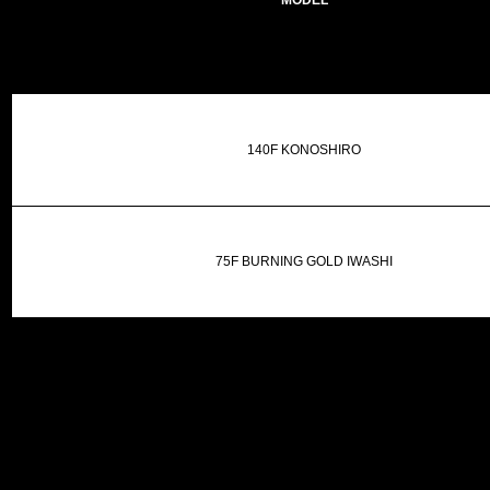
MODEL
140F KONOSHIRO
75F BURNING GOLD IWASHI