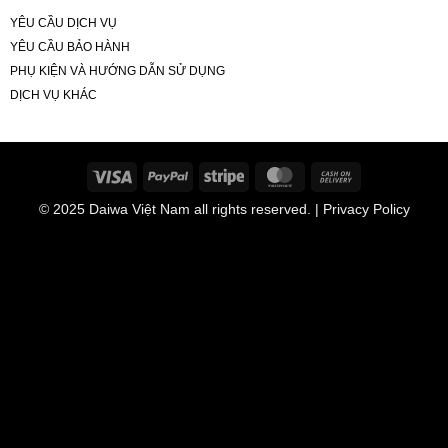
YÊU CẦU DỊCH VỤ
YÊU CẦU BẢO HÀNH
PHỤ KIỆN VÀ HƯỚNG DẪN SỬ DỤNG
DỊCH VỤ KHÁC
Visa
PayPal
Stripe
MasterCard
Cash
On
© 2025
Daiwa Việt Nam
all rights reserved. | Privacy Policy
Delivery