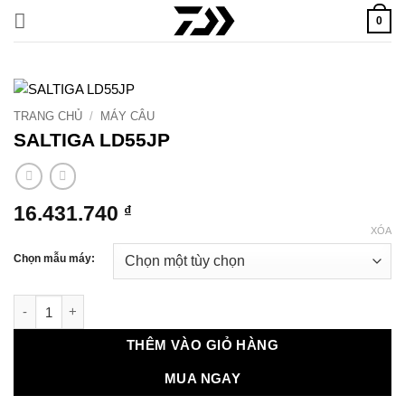
Bỏ
0
qua
nội
dung
TRANG CHỦ
/
MÁY CÂU
SALTIGA LD55JP
16.431.740
₫
XÓA
Chọn mẫu máy:
SALTIGA LD55JP số lượng
THÊM VÀO GIỎ HÀNG
MUA NGAY