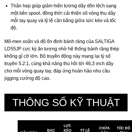
Thân hẹp giúp giảm hiện tượng dây dồn lệch sang
một bên spool, đồng thời cải thiện số vòng thu dây
mỗi tay quay và tỷ lệ cân bằng giữa sức kéo và tốc
độ.
Mô-men xoắn và độ ổn định bánh răng của SALTIGA
LD55JP cực kỳ ấn tượng nhờ hệ thống bánh răng thép
không gỉ cỡ lớn. Bộ truyền động này mang lại tỷ số
truyền 5.2:1, cùng khả năng thu hồi tới 46,3 inch dây
cho mỗi vòng quay tay, đáp ứng hoàn hảo nhu cầu
jigging cường độ cao.
THÔNG SỐ KỸ THUẬT
LỰC
CHỨA
TỐC ĐỘ
BẠC
KÉO
TỶ LỆ