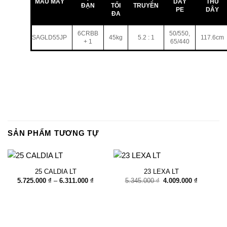
MẪU MÁY
DÂY
THU
ĐẠN
TỐI
TRUYỀN
PE
DÂY
ĐA
6CRBB
50/550,
SAGLD55JP
45kg
5.2 : 1
117.6cm
+ 1
65/440
SẢN PHẨM TƯƠNG TỰ
25 CALDIA LT
23 LEXA LT
Khoảng
Giá
Giá
5.725.000
₫
–
6.311.000
₫
5.345.000
₫
4.009.000
₫
giá:
gốc
hiện
từ
là:
tại
5.725.000 ₫
5.345.000 ₫.
là:
đến
4.009.000
6.311.000 ₫