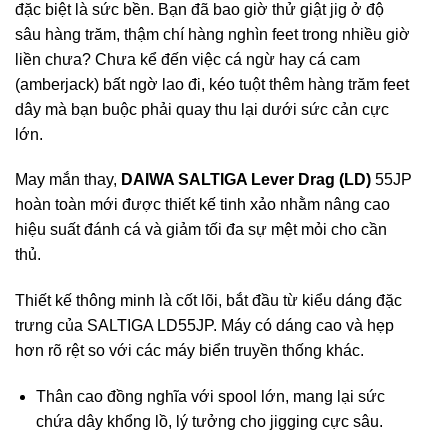
đặc biệt là sức bền. Bạn đã bao giờ thử giật jig ở độ
sâu hàng trăm, thậm chí hàng nghìn feet trong nhiều giờ
liền chưa? Chưa kể đến việc cá ngừ hay cá cam
(amberjack) bất ngờ lao đi, kéo tuột thêm hàng trăm feet
dây mà bạn buộc phải quay thu lại dưới sức cản cực
lớn.
May mắn thay,
DAIWA SALTIGA Lever Drag (LD)
55JP
hoàn toàn mới được thiết kế tinh xảo nhằm nâng cao
hiệu suất đánh cá và giảm tối đa sự mệt mỏi cho cần
thủ.
Thiết kế thông minh là cốt lõi, bắt đầu từ kiểu dáng đặc
trưng của SALTIGA LD55JP. Máy có dáng cao và hẹp
hơn rõ rệt so với các máy biển truyền thống khác.
Thân cao đồng nghĩa với spool lớn, mang lại sức
chứa dây khổng lồ, lý tưởng cho jigging cực sâu.