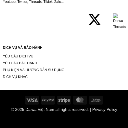
Youtube, Twitter, Threads, Tiktok, Zalo...
DỊCH VỤ VÀ BẢO HÀNH
YÊU CẦU DỊCH VỤ
YÊU CẦU BẢO HÀNH
PHỤ KIỆN VÀ HƯỚNG DẪN SỬ DỤNG
DỊCH VỤ KHÁC
Visa
PayPal
Stripe
MasterCard
Cash
On
© 2025
Daiwa Việt Nam
all rights reserved. | Privacy Policy
Delivery