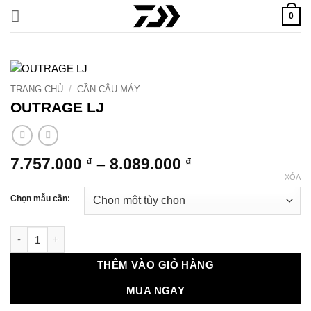
Bỏ
0
qua
nội
dung
TRANG CHỦ
/
CẦN CÂU MÁY
OUTRAGE LJ
Khoảng
7.757.000
–
8.089.000
₫
₫
giá:
XÓA
từ
Chọn mẫu cần:
7.757.000 ₫
đến
OUTRAGE LJ số lượng
8.089.000 ₫
THÊM VÀO GIỎ HÀNG
MUA NGAY