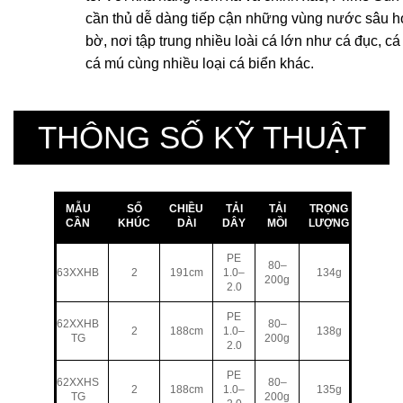
cần thủ dễ dàng tiếp cận những vùng nước sâu h
bờ, nơi tập trung nhiều loài cá lớn như cá đục, cá 
cá mú cùng nhiều loại cá biển khác.
THÔNG SỐ KỸ THUẬT
MẪU
SỐ
CHIỀU
TẢI
TẢI
TRỌNG
CẦN
KHÚC
DÀI
DÂY
MỒI
LƯỢNG
PE
80–
63XXHB
2
191cm
1.0–
134g
200g
2.0
PE
62XXHB
80–
2
188cm
1.0–
138g
TG
200g
2.0
PE
62XXHS
80–
2
188cm
1.0–
135g
TG
200g