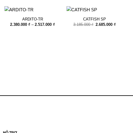
ARDITO-TR
CATFISH SP
Khoảng
Giá
Giá
2.380.000
₫
–
2.517.000
₫
3.185.000
₫
2.685.000
₫
giá:
gốc
hiện
từ
là:
tại
2.380.000 ₫
3.185.000 ₫.
là:
đến
2.685.000
2.517.000 ₫
HỖ TRỢ