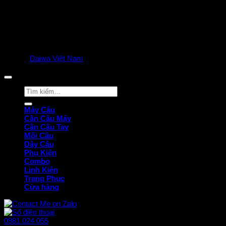
© 2025
Daiwa Việt Nam
all rights reserved. | Privacy Policy
Tìm
kiếm:
Máy Câu
Cần Câu Máy
Cần Câu Tay
Mồi Câu
Dây Câu
Phụ Kiện
Combo
Linh Kiện
Trang Phục
Cửa hàng
0981 024 055