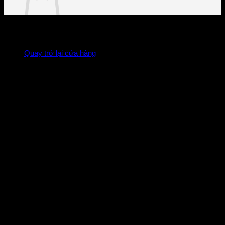
Chưa có sản phẩm trong giỏ hàng.
Quay trở lại cửa hàng
HYPER DRIVE DESIGN
Khái niệm thiết kế mới đạt tới đỉnh cao về độ