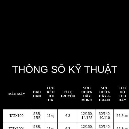
Công nghệ spool tiên tiến này, kết hợp với các bộ phận chế
tác chính xác của máy, cho phép người câu tự tin và chính
xác trong nhiều kịch bản câu cá đa dạng.
Dù là cá săn mồi hung hãn hay các loài cần sự tinh tế
(finesse species), New Tatula X TW 100 mang lại độ nhạy,
sự mượt mà và độ tin cậy mà những cần thủ nghiêm túc yêu
cầu.
THÔNG SỐ KỸ THUẬT
LỰC
SỨC
SỨC
TỐC
BẠC
KÉO
TỶ LỆ
CHỨA
CHỨA
ĐỘ
MẪU MÁY
ĐẠN
TỐI
TRUYỀN
DÂY
DÂY J-
THU
ĐA
MONO
BRAID
DÂY
5BB,
12/150,
30/140,
TATX100
11kg
6.3
66,8cm
1RB
14/125
40/110
5BB,
12/150,
30/140,
TATX100L
11kg
6.3
66,8cm