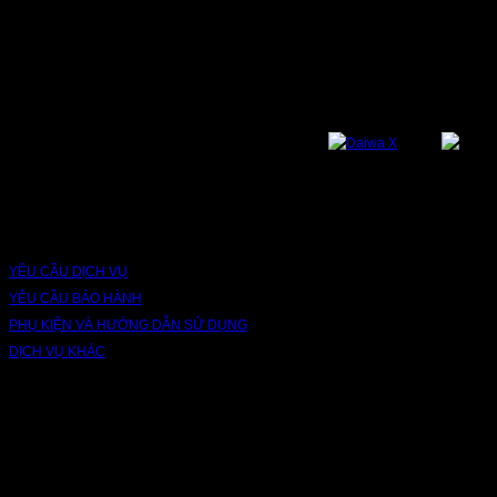
NỀN TẢNG
Bạn có thể theo dõi chúng tôi qua các nền tảng sau: Instagram, Facebook,
Youtube, Twitter, Threads, Tiktok, Zalo...
DỊCH VỤ VÀ BẢO HÀNH
YÊU CẦU DỊCH VỤ
YÊU CẦU BẢO HÀNH
PHỤ KIỆN VÀ HƯỚNG DẪN SỬ DỤNG
DỊCH VỤ KHÁC
V