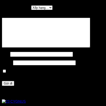
Đánh giá của bạn
*
Đánh giá của bạn
*
Tên
*
Email
*
Lưu tên của tôi, email, và trang web trong trình duyệt này cho
lần bình luận kế tiếp của tôi.
Sản phẩm tương tự