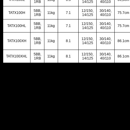
1RB
14/125
40/110
5BB,
12/150,
30/140,
TATX100H
11kg
7.1
75.7cm
1RB
14/125
40/110
5BB,
12/150,
30/140,
TATX100HL
11kg
7.1
75.7cm
1RB
14/125
40/110
5BB,
12/150,
30/140,
TATX100XH
11kg
8.1
86.1cm
1RB
14/125
40/110
5BB,
12/150,
30/140,
TATX100XHL
11kg
8.1
86.1cm
1RB
14/125
40/110
Cân nặng
Không áp dụng
Chọn mẫu
TATX100, TATX100L, TATX100H, TATX100HL, TATX100XH,
máy:
TATX100XHL
Đánh giá
Chưa có đánh giá nào.
Hãy là người đầu tiên nhận xét “25 TATULA X TW
100”