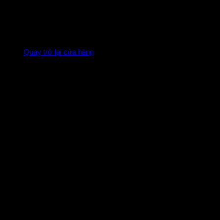
Chưa có sản phẩm trong giỏ hàng.
Quay trở lại cửa hàng
T-WING SYSTEM
Giảm ma sát của dây, giúp quăng mồi mượt
hơn, xa hơn và hạn chế rối dây.