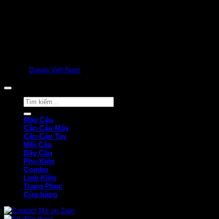
© 2025
Daiwa Việt Nam
all rights reserved. | Privacy Policy
Tìm
kiếm:
Máy Câu
Cần Câu Máy
Cần Câu Tay
Mồi Câu
Dây Câu
Phụ Kiện
Combo
Linh Kiện
Trang Phục
Cửa hàng