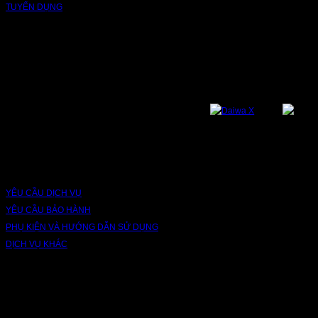
TUYỂN DỤNG
NỀN TẢNG
Bạn có thể theo dõi chúng tôi qua các nền tảng sau: Instagram, Facebook,
Youtube, Twitter, Threads, Tiktok, Zalo...
DỊCH VỤ VÀ BẢO HÀNH
YÊU CẦU DỊCH VỤ
YÊU CẦU BẢO HÀNH
PHỤ KIỆN VÀ HƯỚNG DẪN SỬ DỤNG
DỊCH VỤ KHÁC
V