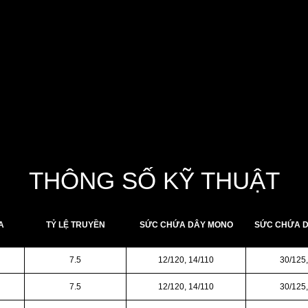
với mức giá phải chăng, trang bị cần Swept 90mm giúp tăng đòn
 tiên tiến và kết cấu bền bỉ của máy câu này khiến nó trở thành
g phải hy sinh chất lượng.
THÔNG SỐ KỸ THUẬT
A
TỶ LỆ TRUYỀN
SỨC CHỨA DÂY MONO
SỨC CHỨA D
7.5
12/120, 14/110
30/125,
7.5
12/120, 14/110
30/125,