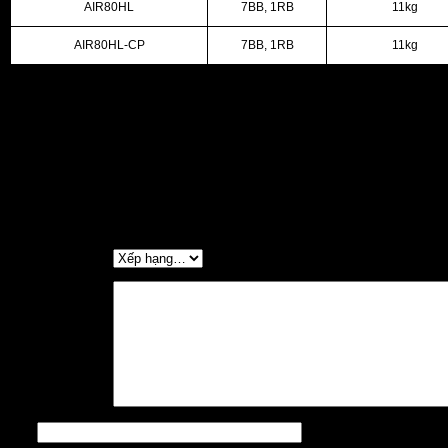
AIR80HL
7BB, 1RB
11kg
AIR80HL-CP
7BB, 1RB
11kg
Cân nặng
Không áp dụng
Chọn mẫu máy:
AIR80H, AIR80HL, AIR80H-CP, AIR80HL-CP
Đánh giá
Chưa có đánh giá nào.
Hãy là người đầu tiên nhận xét “2025 AIRD 80H”
Đánh giá của bạn
*
Đánh giá của bạn
*
Tên
*