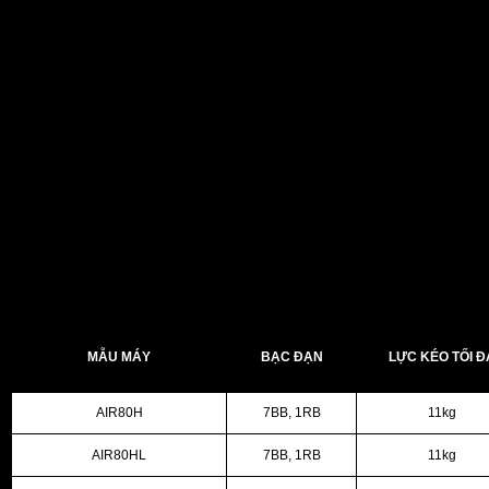
TỔNG QUAN
2025 Aird 80
được thiết kế để mang lại hiệu suất câu cá cao 
Dù bạn là người chơi chuyên nghiệp hay mới bắt đầu, công nghệ
25Aird 80, bạn có thể dễ dàng quay những con cá lớn mà khôn
MẪU MÁY
BẠC ĐẠN
LỰC KÉO TỐI Đ
AIR80H
7BB, 1RB
11kg
AIR80HL
7BB, 1RB
11kg