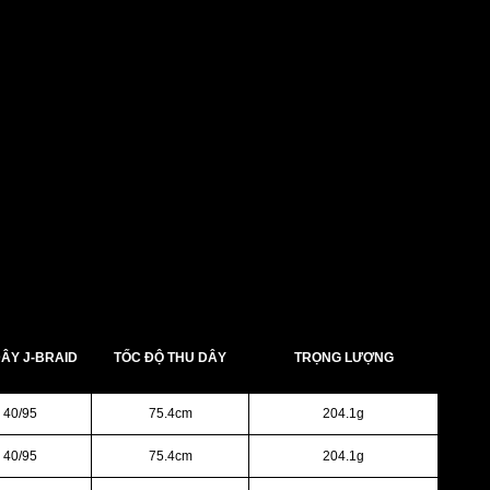
 bẩy và kiểm soát, cùng tay cầm bọc cao su để giữ chắc chắn.
 lựa chọn tuyệt vời cho các cần thủ tiết kiệm chi phí. Với
ÂY J-BRAID
TỐC ĐỘ THU DÂY
TRỌNG LƯỢNG
 40/95
75.4cm
204.1g
 40/95
75.4cm
204.1g