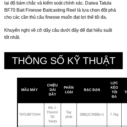
lại độ bám chắc và kiểm soát chính xác. Daiwa Tatula
BF70 Bait Finesse Baitcasting Reel là lựa chọn đột phá
cho các cần thủ câu finesse muốn đạt lợi thế tối đa.
Khuyến nghị về cỡ dây câu dưới đây để đạt hiệu suất
tốt nhất.
THÔNG SỐ KỸ THUẬT
LỰC
CHIỀU
PHÂN
KÉO
MẪU MÁY
DÀI
BẠC ĐẠN
LOẠI
TỐI
T
DÂY
ĐA
6lb J-
Fluoro/
Tay
TATUBF70XH
3BB(2CRBB)+1
7.7kg
50
phải
Yards