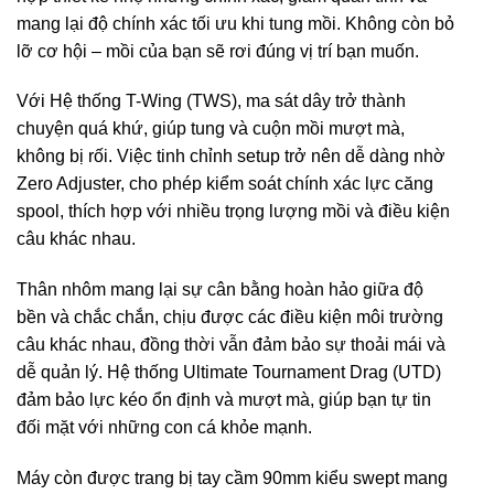
mang lại độ chính xác tối ưu khi tung mồi. Không còn bỏ
lỡ cơ hội – mồi của bạn sẽ rơi đúng vị trí bạn muốn.
Với Hệ thống T-Wing (TWS), ma sát dây trở thành
chuyện quá khứ, giúp tung và cuộn mồi mượt mà,
không bị rối. Việc tinh chỉnh setup trở nên dễ dàng nhờ
Zero Adjuster, cho phép kiểm soát chính xác lực căng
spool, thích hợp với nhiều trọng lượng mồi và điều kiện
câu khác nhau.
Thân nhôm mang lại sự cân bằng hoàn hảo giữa độ
bền và chắc chắn, chịu được các điều kiện môi trường
câu khác nhau, đồng thời vẫn đảm bảo sự thoải mái và
dễ quản lý. Hệ thống Ultimate Tournament Drag (UTD)
đảm bảo lực kéo ổn định và mượt mà, giúp bạn tự tin
đối mặt với những con cá khỏe mạnh.
Máy còn được trang bị tay cầm 90mm kiểu swept mang