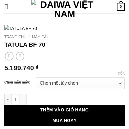
Bỏ
0
qua
nội
dung
TRANG CHỦ
/
MÁY CÂU
TATULA BF 70
5.199.740
₫
XÓA
Chọn mẫu máy:
TATULA BF 70 số lượng
THÊM VÀO GIỎ HÀNG
MUA NGAY