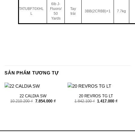
6lb J-
TATUBF70XHL
Fluoro/
Tay
3BB(2CRBB)+1
7.7kg
L
50
trái
Yards
SẢN PHẨM TƯƠNG TỰ
22 CALDIA SW
20 REVROS TG LT
Giá
Giá
Giá
Giá
10.210.200
₫
7.854.000
₫
1.842.100
₫
1.417.000
₫
gốc
hiện
gốc
hiện
là:
tại
là:
tại
10.210.200 ₫.
là:
1.842.100 ₫.
là:
7.854.000 ₫.
1.417.000