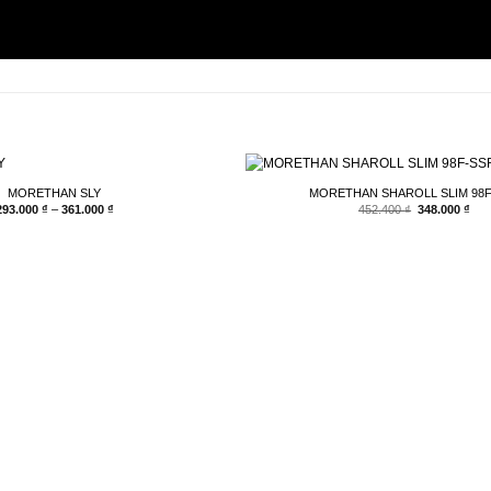
MORETHAN SLY
MORETHAN SHAROLL SLIM 98
Khoảng
Giá
Giá
293.000
₫
–
361.000
₫
452.400
₫
348.000
₫
giá:
gốc
hiệ
từ
là:
tại
293.000 ₫
452.400 ₫.
là:
đến
348
361.000 ₫