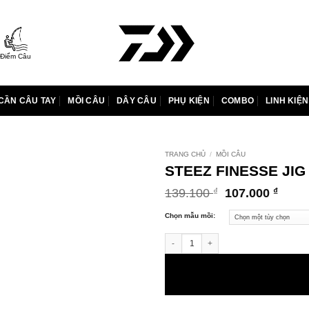
Điểm Câu
CẦN CÂU TAY
MỒI CÂU
DÂY CÂU
PHỤ KIỆN
COMBO
LINH KIỆN
TRANG CHỦ
/
MỒI CÂU
STEEZ FINESSE JIG 
Giá
Giá
139.100
107.000
₫
₫
gốc
hiện
là:
tại
Chọn mẫu mồi:
139.100 ₫.
là:
STEEZ FINESSE JIG | JIC số lượng
107.0