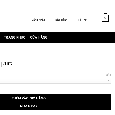
0
Đăng Nhập
Bảo Hành
Hỗ Trợ
TRANG PHỤC
CỬA HÀNG
| JIC
XÓA
00 ₫.
THÊM VÀO GIỎ HÀNG
MUA NGAY