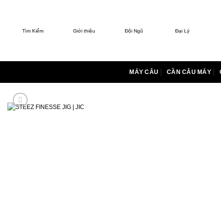
Bỏ
qua
nội
Tìm Kiếm
Giới thiệu
Đội Ngũ
Đại Lý
dung
MÁY CÂU
CẦN CÂU MÁY