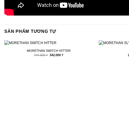
SẢN PHẨM TƯƠNG TỰ
MORETHAN SWITCH HITTER
Giá
Giá
444.600
₫
342.000
₫
gốc
hiện
là:
tại
444.600 ₫.
là:
342.000 ₫.