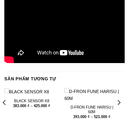
SẢN PHẨM TƯƠNG TỰ
BLACK SENSOR X8
Khoảng
383.000
₫
–
425.000
₫
D-FRON FUNE HARISU |
giá:
60M
từ
383.000 ₫
ng
Khoảng
393.000
₫
–
521.000
₫
đến
giá:
425.000 ₫
từ
00 ₫
393.000 ₫