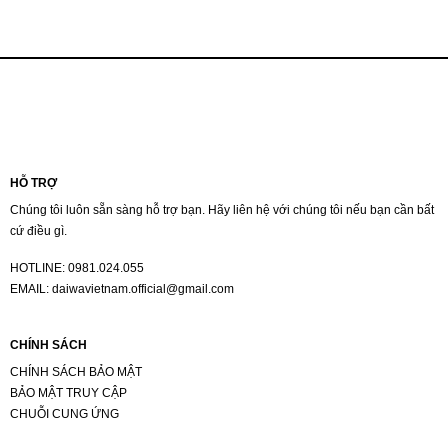
đến
00 ₫
521.000 ₫
HỖ TRỢ
Chúng tôi luôn sẵn sàng hỗ trợ bạn. Hãy liên hệ với chúng tôi nếu bạn cần bất
cứ điều gì.
HOTLINE:
0981.024.055
EMAIL:
daiwavietnam.official@gmail.com
CHÍNH SÁCH
CHÍNH SÁCH BẢO MẬT
BẢO MẬT TRUY CẬP
CHUỖI CUNG ỨNG