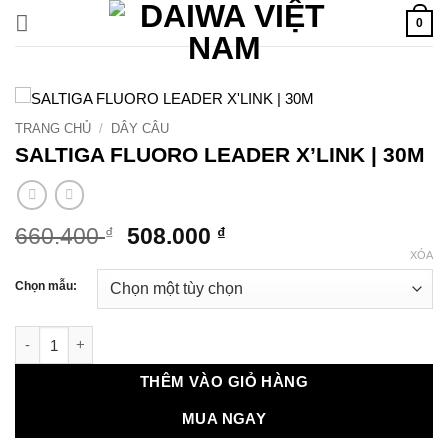
Bỏ
0
qua
nội
dung
TRANG CHỦ
/
DÂY CÂU
SALTIGA FLUORO LEADER X’LINK | 30M
Giá
Giá
660.400
508.000
₫
₫
gốc
hiện
XÓA
là:
tại
Chọn mẫu:
660.400 ₫.
là:
508.000 ₫.
SALTIGA FLUORO LEADER X'LINK | 30M số lượng
THÊM VÀO GIỎ HÀNG
MUA NGAY