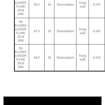
LEADER
Trong
#5.0
30
Fluorocarbon
0.370
X’LINK
suốt
20LB
30M
SG
FLUORO
LEADER
Trong
#7.0
30
Fluorocarbon
0.435
X’LINK
suốt
25LB
30M
SG
FLUORO
LEADER
Trong
#8.0
30
Fluorocarbon
0.470
X’LINK
suốt
30LB
30M