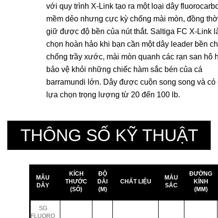
với quy trình X-Link tạo ra một loại dây fluorocarb
mềm dẻo nhưng cực kỳ chống mài mòn, đồng thờ
giữ được độ bền của nút thắt. Saltiga FC X-Link l
chọn hoàn hảo khi bạn cần một dây leader bền c
chống trầy xước, mài mòn quanh các rạn san hô 
bảo vệ khỏi những chiếc hàm sắc bén của cá
barramundi lớn. Dây được cuộn song song và có
lựa chọn trọng lượng từ 20 đến 100 lb.
THÔNG SỐ KỸ THUẬT
KÍCH
ĐỘ
ĐƯỜNG
MẪU
MÀU
THƯỚC
DÀI
CHẤT LIỆU
KÍNH
DÂY
SẮC
(SỐ)
(M)
(MM)
SG
FLUORO