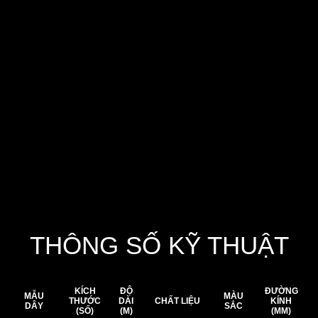
bảo kết nối chắc chắn và tin cậy.
Với tỷ trọng 1.78, dây có độ chìm nhanh, lý tưởng
cho các kiểu câu đáy.
Màu sắc: Tự nhiên trong suốt (Natural), hài hòa
với môi trường nước.
Chiều dài cuộn:
100m cho size 1.5–16.
60m cho size 18–30.
THÔNG SỐ KỸ THUẬT
KÍCH
ĐỘ
ĐƯỜNG
MẪU
MÀU
THƯỚC
DÀI
CHẤT LIỆU
KÍNH
DÂY
SẮC
(SỐ)
(M)
(MM)