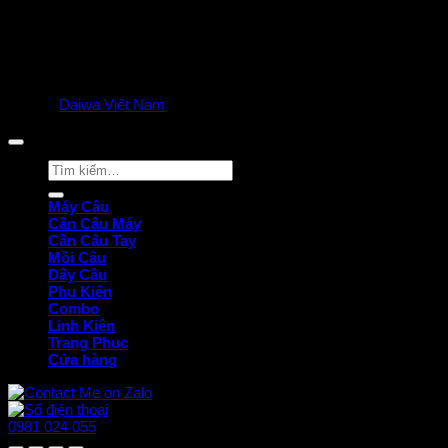
© 2025
Daiwa Việt Nam
all rights reserved. | Privacy Policy
Tìm
kiếm:
Máy Câu
Cần Câu Máy
Cần Câu Tay
Mồi Câu
Dây Câu
Phụ Kiện
Combo
Linh Kiện
Trang Phục
Cửa hàng
0981 024 055