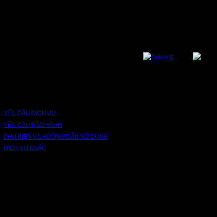
NỀN TẢNG
Bạn có thể theo dõi chúng tôi qua các nền tảng sau: Instagram, Facebook,
Youtube, Twitter, Threads, Tiktok, Zalo...
DỊCH VỤ VÀ BẢO HÀNH
YÊU CẦU DỊCH VỤ
YÊU CẦU BẢO HÀNH
PHỤ KIỆN VÀ HƯỚNG DẪN SỬ DỤNG
DỊCH VỤ KHÁC
V