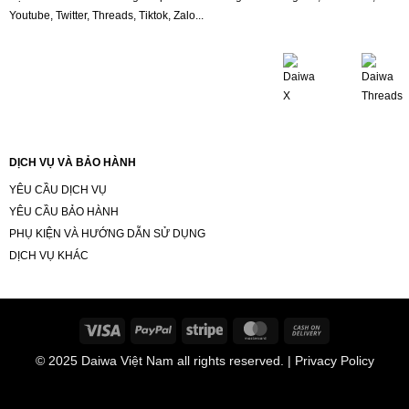
Youtube, Twitter, Threads, Tiktok, Zalo...
DỊCH VỤ VÀ BẢO HÀNH
YÊU CẦU DỊCH VỤ
YÊU CẦU BẢO HÀNH
PHỤ KIỆN VÀ HƯỚNG DẪN SỬ DỤNG
DỊCH VỤ KHÁC
Visa
PayPal
Stripe
MasterCard
Cash
On
© 2025
Daiwa Việt Nam
all rights reserved. | Privacy Policy
Delivery