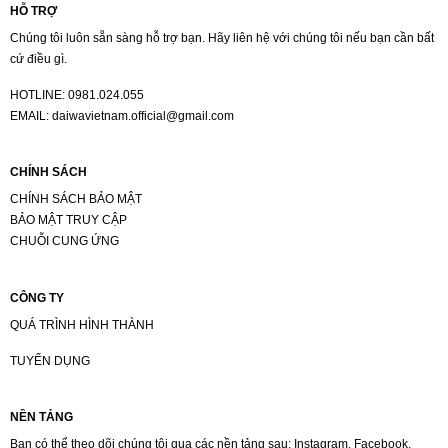
HỖ TRỢ
Chúng tôi luôn sẵn sàng hỗ trợ bạn. Hãy liên hệ với chúng tôi nếu bạn cần bất
cứ điều gì.
HOTLINE:
0981.024.055
EMAIL:
daiwavietnam.official@gmail.com
CHÍNH SÁCH
CHÍNH SÁCH BẢO MẬT
BẢO MẬT TRUY CẬP
CHUỖI CUNG ỨNG
CÔNG TY
QUÁ TRÌNH HÌNH THÀNH
TUYỂN DỤNG
NỀN TẢNG
Bạn có thể theo dõi chúng tôi qua các nền tảng sau: Instagram, Facebook,