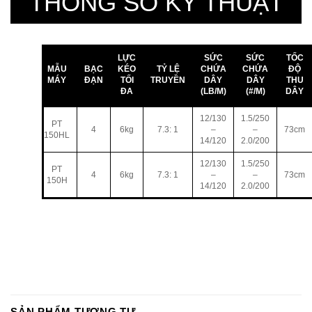
THÔNG SỐ KỸ THUẬT
LỰC
SỨC
SỨC
TỐC
MẪU
BẠC
KÉO
TỶ LỆ
CHỨA
CHỨA
ĐỘ
MÁY
ĐẠN
TỐI
TRUYỀN
DÂY
DÂY
THU
ĐA
(LB/M)
(#/M)
DÂY
12/130
1.5/250
PT
4
6kg
7.3: 1
–
–
73cm
150HL
14/120
2.0/200
12/130
1.5/250
PT
4
6kg
7.3: 1
–
–
73cm
150H
14/120
2.0/200
SẢN PHẨM TƯƠNG TỰ