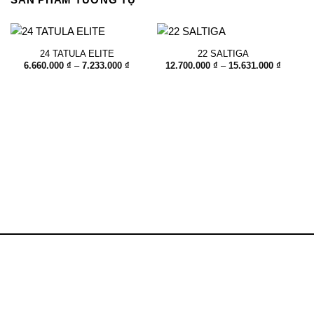
24 TATULA ELITE
22 SALTIGA
Khoảng
Khoảng
6.660.000
₫
–
7.233.000
₫
12.700.000
₫
–
15.631.000
₫
giá:
giá:
từ
từ
6.660.000 ₫
12.700.
đến
đến
7.233.000 ₫
15.631.