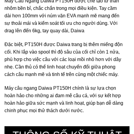
Máy Câu Ngang Daiwa PT150H được chế tạo từ thân
nhôm bền bỉ, chắc chắn trong mọi điều kiện. Tay cầm
dài hơn 100mm với núm vặn EVA mạnh mẽ mang đến
sự thoải mái và kiểm soát tối ưu cho người dùng. Với
drag lên đến 6kg, tay quay dài, Daiwa
Đặc biệt, PT150H được Daiwa trang bị thêm miếng độn
cối. Khi lắp vào spool thì độ sâu của cối chỉ còn 1 nửa,
phù hợp cho việc câu với các loại mồi nhỏ hơn với dây
nhẹ. Cần thủ có thể linh hoạt chuyển đổi giữa phong
cách câu mạnh mẽ và tinh tế trên cùng một chiếc máy.
Máy câu ngang Daiwa PT150H chính là sự lựa chọn
hoàn hảo cho những ai đam mê câu cá, với sự kết hợp
hoàn hảo giữa sức mạnh và linh hoạt, giúp bạn dễ dàng
chinh phục mọi thử thách dưới nước.