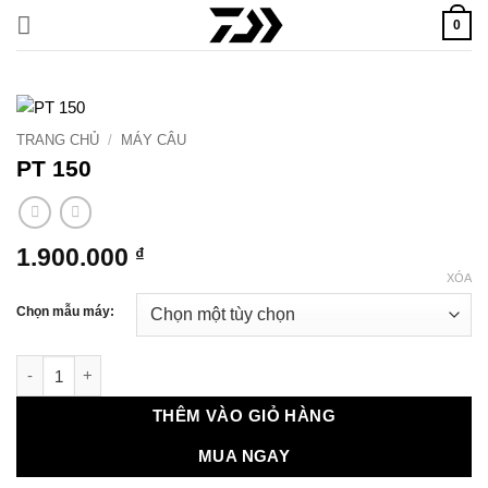
Bỏ
0
qua
nội
dung
TRANG CHỦ
/
MÁY CÂU
PT 150
1.900.000
₫
XÓA
Chọn mẫu máy:
PT 150 số lượng
THÊM VÀO GIỎ HÀNG
MUA NGAY