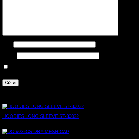
Tên
*
Email
*
Lưu tên của tôi, email, và trang web trong trình duyệt này cho
lần bình luận kế tiếp của tôi.
Sản phẩm tương tự
HOODIES LONG SLEEVE ST-30022
Khoảng
1.275.000
₫
–
1.309.000
₫
giá:
từ