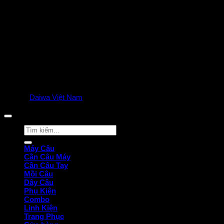
© 2025
Daiwa Việt Nam
all rights reserved. | Privacy Policy
Tìm
kiếm:
Máy Câu
Cần Câu Máy
Cần Câu Tay
Mồi Câu
Dây Câu
Phụ Kiện
Combo
Linh Kiện
Trang Phục