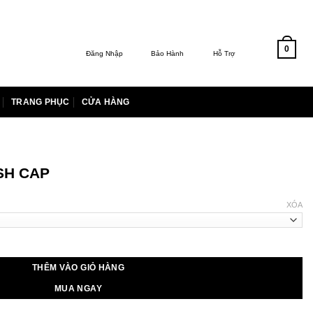
0
Đăng Nhập
Bảo Hành
Hỗ Trợ
TRANG PHỤC
CỬA HÀNG
SH CAP
XÓA
00 ₫.
THÊM VÀO GIỎ HÀNG
MUA NGAY