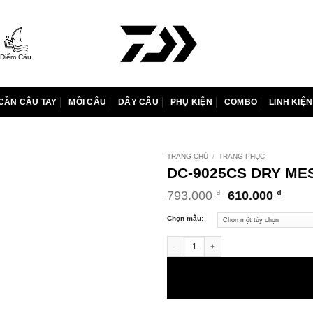
Điểm Câu
CẦN CÂU TAY
MỒI CÂU
DÂY CÂU
PHỤ KIỆN
COMBO
LINH KIỆN
TRANG CHỦ
/
TRANG PHỤC
DC-9025CS DRY ME
Giá
Giá
793.000
610.000
₫
₫
gốc
hiện
là:
tại
Chọn mẫu:
793.000 ₫.
là:
DC-9025CS DRY MESH CAP số lượng
610.0