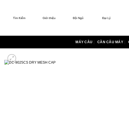
Bỏ
qua
nội
Tìm Kiếm
Giới thiệu
Đội Ngũ
Đại Lý
dung
MÁY CÂU
CẦN CÂU MÁY