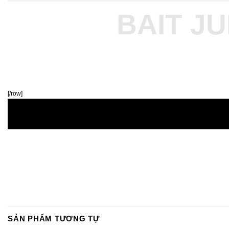
BAIT J
[/row]
SẢN PHẨM TƯƠNG TỰ