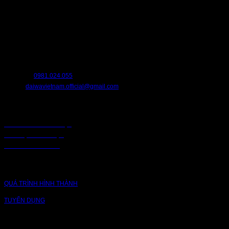
10.551.000 ₫.
Khoảng
5.725.000
₫
–
6.311.000
₫
giá:
từ
HỖ TRỢ
5.725.000 ₫
đến
Chúng tôi luôn sẵn sàng hỗ trợ bạn. Hãy liên hệ với chúng tôi nếu bạn cần
6.311.000 ₫
bất cứ điều gì.
HOTLINE:
0981.024.055
EMAIL:
daiwavietnam.official@gmail.com
CHÍNH SÁCH
CHÍNH SÁCH BẢO MẬT
BẢO MẬT TRUY CẬP
CHUỖI CUNG ỨNG
CÔNG TY
QUÁ TRÌNH HÌNH THÀNH
TUYỂN DỤNG
NỀN TẢNG