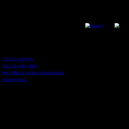
Bạn có thể theo dõi chúng tôi qua các nền tảng sau: Instagram, Facebook,
Youtube, Twitter, Threads, Tiktok, Zalo...
DỊCH VỤ VÀ BẢO HÀNH
YÊU CẦU DỊCH VỤ
YÊU CẦU BẢO HÀNH
PHỤ KIỆN VÀ HƯỚNG DẪN SỬ DỤNG
DỊCH VỤ KHÁC
V