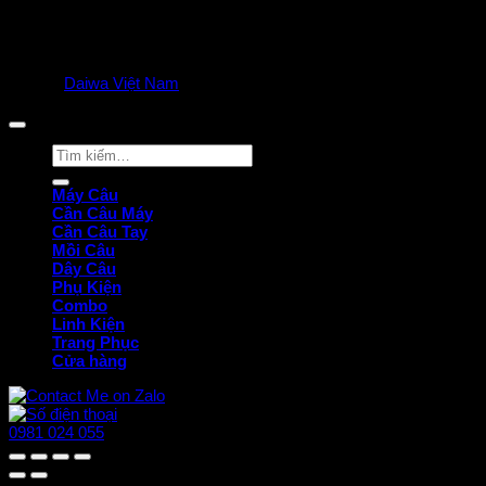
© 2025
Daiwa Việt Nam
all rights reserved. | Privacy Policy
Tìm
kiếm:
Máy Câu
Cần Câu Máy
Cần Câu Tay
Mồi Câu
Dây Câu
Phụ Kiện
Combo
Linh Kiện
Trang Phục
Cửa hàng
0981 024 055