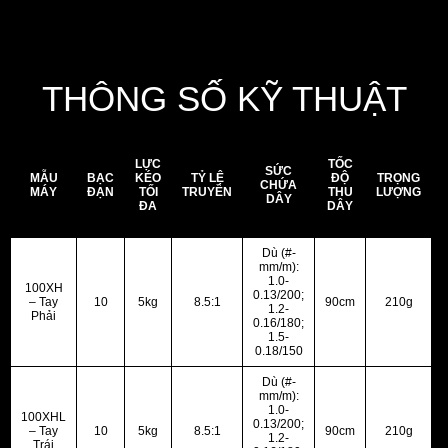
soát tốt hơn, duy trì lợi thế trong cuộc đấu và xử
lý tình huống một cách chủ động, chính xác.
THÔNG SỐ KỸ THUẬT
LỰC
TỐC
SỨC
MẪU
BẠC
KÉO
TỶ LỆ
ĐỘ
TRỌNG
CHỨA
MÁY
ĐẠN
TỐI
TRUYỀN
THU
LƯỢNG
DÂY
ĐA
DÂY
Dù (#-
mm/m):
1.0-
100XH
0.13/200;
– Tay
10
5kg
8.5:1
90cm
210g
1.2-
Phải
0.16/180;
1.5-
0.18/150
Dù (#-
mm/m):
1.0-
100XHL
0.13/200;
– Tay
10
5kg
8.5:1
90cm
210g
1.2-
Trái