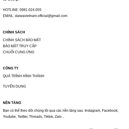
HOTLINE:
0981.024.055
EMAIL:
daiwavietnam.official@gmail.com
CHÍNH SÁCH
CHÍNH SÁCH BẢO MẬT
BẢO MẬT TRUY CẬP
CHUỖI CUNG ỨNG
CÔNG TY
QUÁ TRÌNH HÌNH THÀNH
TUYỂN DỤNG
NỀN TẢNG
Bạn có thể theo dõi chúng tôi qua các nền tảng sau: Instagram, Facebook,
Youtube, Twitter, Threads, Tiktok, Zalo...