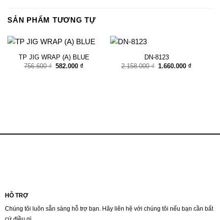
SẢN PHẨM TƯƠNG TỰ
TP JIG WRAP (A) BLUE
DN-8123
Giá
Giá
Giá
Giá
756.600
₫
582.000
₫
2.158.000
₫
1.660.000
₫
gốc
hiện
gốc
hiện
là:
tại
là:
tại
756.600 ₫.
là:
2.158.000 ₫.
là:
582.000 ₫.
1.660.000
HỖ TRỢ
Chúng tôi luôn sẵn sàng hỗ trợ bạn. Hãy liên hệ với chúng tôi nếu bạn cần bất
cứ điều gì.