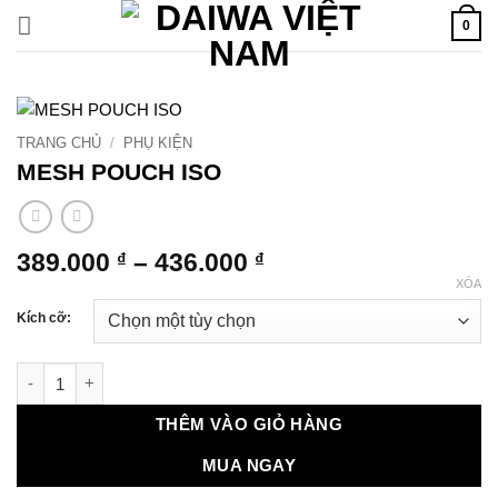
Bỏ
0
qua
nội
dung
TRANG CHỦ
/
PHỤ KIỆN
MESH POUCH ISO
Khoảng
389.000
–
436.000
₫
₫
giá:
XÓA
từ
Kích cỡ:
389.000 ₫
đến
MESH POUCH ISO số lượng
436.000 ₫
THÊM VÀO GIỎ HÀNG
MUA NGAY