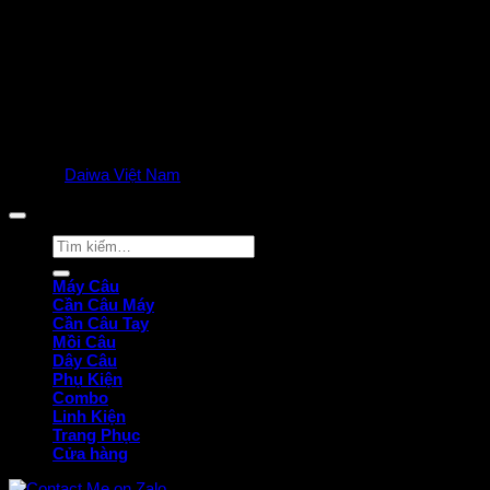
© 2025
Daiwa Việt Nam
all rights reserved. | Privacy Policy
Tìm
kiếm:
Máy Câu
Cần Câu Máy
Cần Câu Tay
Mồi Câu
Dây Câu
Phụ Kiện
Combo
Linh Kiện
Trang Phục
Cửa hàng