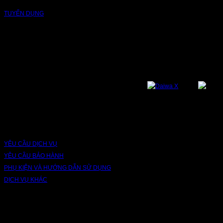
TUYỂN DỤNG
NỀN TẢNG
Bạn có thể theo dõi chúng tôi qua các nền tảng sau: Instagram, Facebook,
Youtube, Twitter, Threads, Tiktok, Zalo...
DỊCH VỤ VÀ BẢO HÀNH
YÊU CẦU DỊCH VỤ
YÊU CẦU BẢO HÀNH
PHỤ KIỆN VÀ HƯỚNG DẪN SỬ DỤNG
DỊCH VỤ KHÁC
V