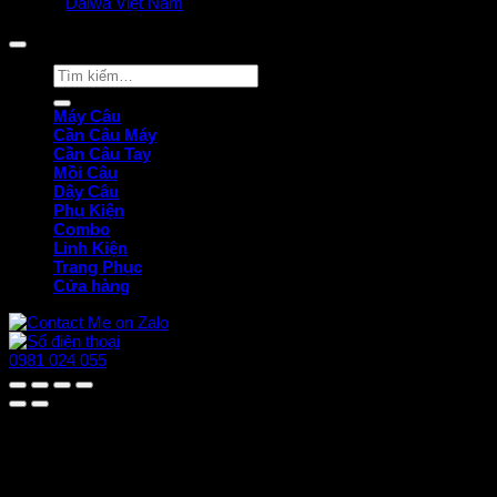
© 2025
Daiwa Việt Nam
all rights reserved. | Privacy Policy
Tìm
kiếm:
Máy Câu
Cần Câu Máy
Cần Câu Tay
Mồi Câu
Dây Câu
Phụ Kiện
Combo
Linh Kiện
Trang Phục
Cửa hàng
0981 024 055