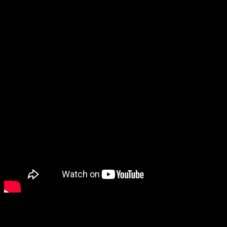
Chọn mẫu
40S RED HEAD, 40S YOZAKURA, 50S PINK PURPLE, 50S RED
mồi:
HEAD, 50S KIBINAGO