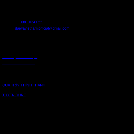
đến
Chúng tôi luôn sẵn sàng hỗ trợ bạn. Hãy liên hệ với chúng tôi nếu bạn cần
361.000 ₫
bất cứ điều gì.
HOTLINE:
0981.024.055
EMAIL:
daiwavietnam.official@gmail.com
CHÍNH SÁCH
CHÍNH SÁCH BẢO MẬT
BẢO MẬT TRUY CẬP
CHUỖI CUNG ỨNG
CÔNG TY
QUÁ TRÌNH HÌNH THÀNH
TUYỂN DỤNG
NỀN TẢNG
Bạn có thể theo dõi chúng tôi qua các nền tảng sau: Instagram, Facebook,
Youtube, Twitter, Threads, Tiktok, Zalo...