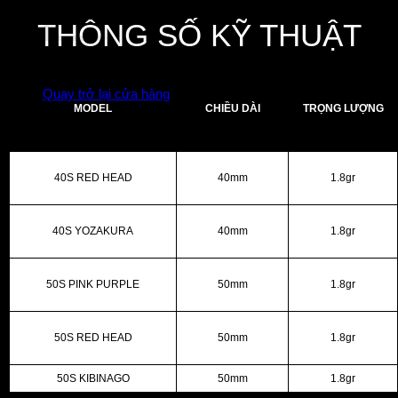
[/row]
THÔNG SỐ KỸ THUẬT
Chưa có sản phẩm trong giỏ hàng.
Quay trở lại cửa hàng
MODEL
CHIỀU DÀI
TRỌNG LƯỢNG
40S RED HEAD
40mm
1.8gr
40S YOZAKURA
40mm
1.8gr
50S PINK PURPLE
50mm
1.8gr
50S RED HEAD
50mm
1.8gr
50S KIBINAGO
50mm
1.8gr