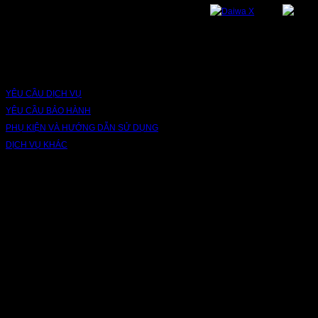
DỊCH VỤ VÀ BẢO HÀNH
YÊU CẦU DỊCH VỤ
YÊU CẦU BẢO HÀNH
PHỤ KIỆN VÀ HƯỚNG DẪN SỬ DỤNG
DỊCH VỤ KHÁC
V