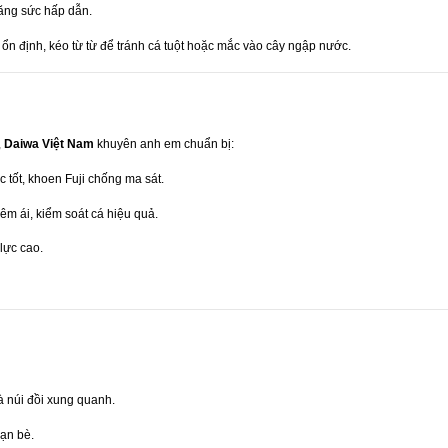
tăng sức hấp dẫn.
n ổn định, kéo từ từ để tránh cá tuột hoặc mắc vào cây ngập nước.
,
Daiwa Việt Nam
khuyên anh em chuẩn bị:
ực tốt, khoen Fuji chống ma sát.
êm ái, kiểm soát cá hiệu quả.
lực cao.
 núi đồi xung quanh.
ạn bè.