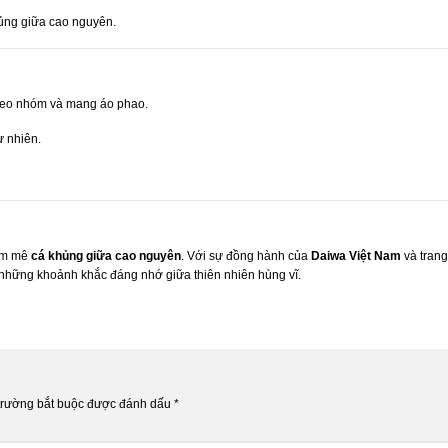
hủng giữa cao nguyên.
theo nhóm và mang áo phao.
ự nhiên.
đam mê
cá khủng giữa cao nguyên
. Với sự đồng hành của
Daiwa Việt Nam
và trang
ữ những khoảnh khắc đáng nhớ giữa thiên nhiên hùng vĩ.
trường bắt buộc được đánh dấu
*