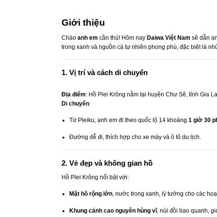
Giới thiệu
Chào
anh em
cần thủ! Hôm nay
Daiwa Việt Nam
sẽ dẫn a
trong xanh và nguồn cá tự nhiên phong phú, đặc biệt là n
1. Vị trí và cách di chuyển
Địa điểm
: Hồ Plei Krông nằm tại huyện Chư Sê, tỉnh Gia L
Di chuyển
:
Từ Pleiku, anh em đi theo quốc lộ 14 khoảng
1 giờ 30 p
Đường dễ đi, thích hợp cho xe máy và ô tô du lịch.
2. Vẻ đẹp và không gian hồ
Hồ Plei Krông nổi bật với:
Mặt hồ rộng lớn
, nước trong xanh, lý tưởng cho các hoạ
Khung cảnh cao nguyên hùng vĩ
, núi đồi bao quanh, gi