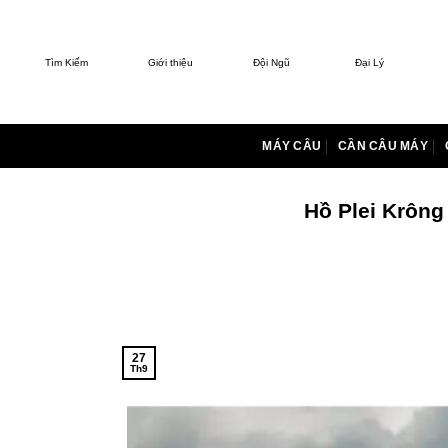
Bỏ
qua
nội
Tìm Kiếm
Giới thiệu
Đội Ngũ
Đại Lý
dung
MÁY CÂU
CẦN CÂU MÁY
Hồ Plei Krông
27
Th9