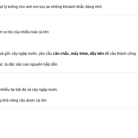
nd lý tưởng cho anh em lưu lại những khoảnh khắc đáng nhớ.
ơi cư trú của nhiều loài cá lớn:
 và gốc cây ngập nước, yêu cầu
cần chắc, máy khỏe, dây bền
để câu thành công.
hắc, là đặc sản cao nguyên hấp dẫn.
 nhiều tại bãi đá và cây ngập nước.
g khả năng câu được cá lớn.