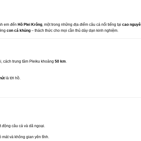
nh em đến
Hồ Plei Krông
, một trong những địa điểm câu cá nổi tiếng tại
cao nguyên
hững
con cá khủng
– thách thức cho mọi cần thủ dày dạn kinh nghiệm.
ai, cách trung tâm Pleiku khoảng
50 km
.
hút
là tới hồ.
t động câu cá và dã ngoại.
ó mát và không gian yên tĩnh.