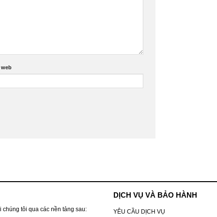
 web
DỊCH VỤ VÀ BẢO HÀNH
i chúng tôi qua các nền tảng sau:
YÊU CẦU DỊCH VỤ