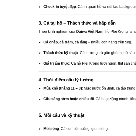
Check-in tuyệt đẹp
: Cảnh quan hồ và núi tạo backgrou
3. Cá tại hồ – Thách thức và hấp dẫn
Theo kinh nghiệm của
Daiwa Việt Nam
, hồ Plei Krông là n
Cá chép, cá trắm, cá lăng
– nhiều con nặng trên 5kg.
Thách thức kỹ thuật
: Cá thường trú gần ghềnh, hố sâu
Giá trị ẩm thực
: Cá hồ Plei Krông tươi ngon, thịt săn c
4. Thời điểm câu lý tưởng
Mùa khô (tháng 11 – 3)
: Mực nước ổn định, cá tập trung
Câu sáng sớm hoặc chiều tối
: Cá hoạt động mạnh, tăn
5. Mồi câu và kỹ thuật
Mồi sống
: Cá con, tôm sông, giun sông.