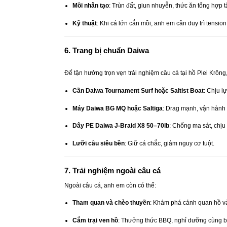
Mồi nhân tạo
: Trùn đất, giun nhuyễn, thức ăn tổng hợp 
Kỹ thuật
: Khi cá lớn cắn mồi, anh em cần duy trì tensio
6. Trang bị chuẩn Daiwa
Để tận hưởng trọn vẹn trải nghiệm câu cá tại hồ Plei Krông
Cần Daiwa Tournament Surf hoặc Saltist Boat
: Chịu l
Máy Daiwa BG MQ hoặc Saltiga
: Drag mạnh, vận hành 
Dây PE Daiwa J-Braid X8 50–70lb
: Chống ma sát, chịu 
Lưỡi câu siêu bền
: Giữ cá chắc, giảm nguy cơ tuột.
7. Trải nghiệm ngoài câu cá
Ngoài câu cá, anh em còn có thể:
Tham quan và chèo thuyền
: Khám phá cảnh quan hồ và
Cắm trại ven hồ
: Thưởng thức BBQ, nghỉ dưỡng cùng b