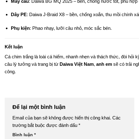
Máy câu
: Daiwa BG MQ 2025 – bền, chống nước tốt, phù hợp 
Dây PE
: Daiwa J-Braid X8 – bền, chống xoắn, thu mồi chính xá
Phụ kiện
: Phao nhạy, lưỡi câu nhỏ, móc sắc bén.
Kết luận
Cá chim trắng là loài cá hiếm, nhanh nhẹn và thách thức, đòi hỏi 
câu lý tưởng và trang bị từ
Daiwa Việt Nam
,
anh em
sẽ có trải ng
công.
Để lại một bình luận
Email của bạn sẽ không được hiển thị công khai.
Các
trường bắt buộc được đánh dấu
*
Bình luận
*