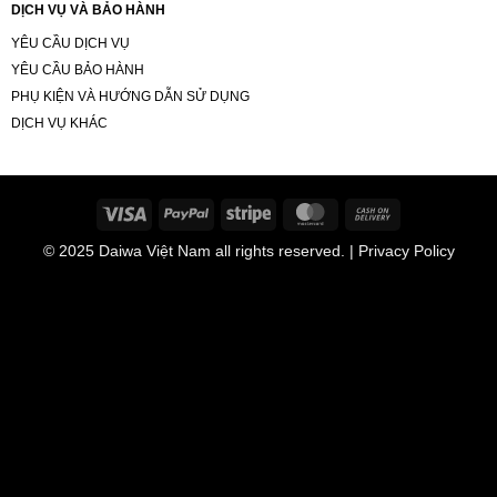
DỊCH VỤ VÀ BẢO HÀNH
YÊU CẦU DỊCH VỤ
YÊU CẦU BẢO HÀNH
PHỤ KIỆN VÀ HƯỚNG DẪN SỬ DỤNG
DỊCH VỤ KHÁC
Visa
PayPal
Stripe
MasterCard
Cash
On
© 2025
Daiwa Việt Nam
all rights reserved. | Privacy Policy
Delivery