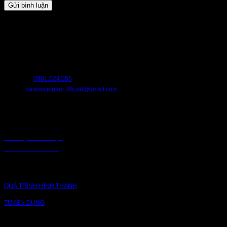
HỖ TRỢ
Chúng tôi luôn sẵn sàng hỗ trợ bạn. Hãy liên hệ với chúng tôi nếu bạn cần
bất cứ điều gì.
HOTLINE:
0981.024.055
EMAIL:
daiwavietnam.official@gmail.com
CHÍNH SÁCH
CHÍNH SÁCH BẢO MẬT
BẢO MẬT TRUY CẬP
CHUỖI CUNG ỨNG
CÔNG TY
QUÁ TRÌNH HÌNH THÀNH
TUYỂN DỤNG
NỀN TẢNG