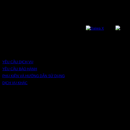
Bạn có thể theo dõi chúng tôi qua các nền tảng sau: Instagram, Facebook,
Youtube, Twitter, Threads, Tiktok, Zalo...
DỊCH VỤ VÀ BẢO HÀNH
YÊU CẦU DỊCH VỤ
YÊU CẦU BẢO HÀNH
PHỤ KIỆN VÀ HƯỚNG DẪN SỬ DỤNG
DỊCH VỤ KHÁC
V