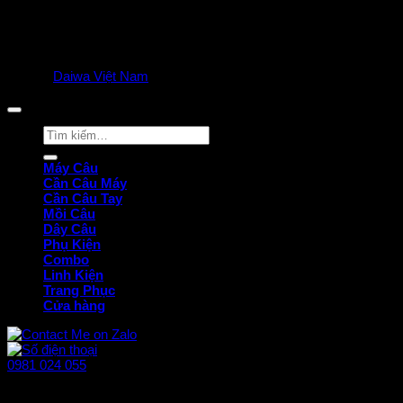
© 2025
Daiwa Việt Nam
all rights reserved. | Privacy Policy
Tìm
kiếm:
Máy Câu
Cần Câu Máy
Cần Câu Tay
Mồi Câu
Dây Câu
Phụ Kiện
Combo
Linh Kiện
Trang Phục
Cửa hàng
0981 024 055