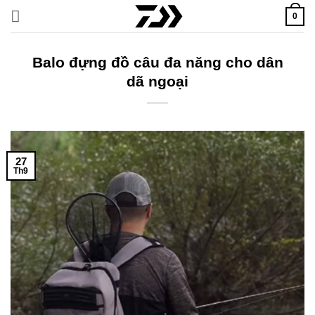
Bỏ
0
qua
nội
dung
Balo đựng đồ câu đa năng cho dân
dã ngoại
27
Th9