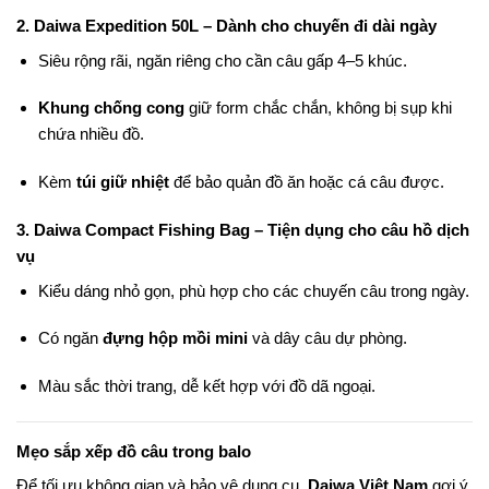
2.
Daiwa Expedition 50L
– Dành cho chuyến đi dài ngày
Siêu rộng rãi, ngăn riêng cho cần câu gấp 4–5 khúc.
Khung chống cong
giữ form chắc chắn, không bị sụp khi
chứa nhiều đồ.
Kèm
túi giữ nhiệt
để bảo quản đồ ăn hoặc cá câu được.
3.
Daiwa Compact Fishing Bag
– Tiện dụng cho câu hồ dịch
vụ
Kiểu dáng nhỏ gọn, phù hợp cho các chuyến câu trong ngày.
Có ngăn
đựng hộp mồi mini
và dây câu dự phòng.
Màu sắc thời trang, dễ kết hợp với đồ dã ngoại.
Mẹo sắp xếp đồ câu trong balo
Để tối ưu không gian và bảo vệ dụng cụ,
Daiwa Việt Nam
gợi ý