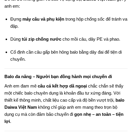
anh em:
Đựng
máy câu và phụ kiện
trong hộp chống sốc để tránh va
đập.
Dùng
túi zip chống nước
cho mồi câu, dây PE và phao.
Cố định cần câu gấp bên hông balo bằng dây đai để tiện di
chuyển.
Balo đa năng – Người bạn đồng hành mọi chuyến đi
Anh em đam mê
câu cá kết hợp dã ngoại
chắc chắn sẽ thấy
một chiếc balo chuyên dụng là khoản đầu tư xứng đáng. Với
thiết kế thông minh, chất liệu cao cấp và độ bền vượt trội,
balo
Daiwa Việt Nam
không chỉ giúp anh em mang theo trọn bộ
dụng cụ mà còn đảm bảo chuyến đi
gọn nhẹ – an toàn – tiện
lợi
.