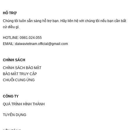
HỖ TRỢ
Chúng tôi luôn sẵn sàng hỗ trợ bạn. Hãy liên hệ với chúng tôi nếu bạn cần bất
cứ điều gì.
HOTLINE:
0981.024.055
EMAIL:
daiwavietnam.official@gmail.com
CHÍNH SÁCH
CHÍNH SÁCH BẢO MẬT
BẢO MẬT TRUY CẬP
CHUỖI CUNG ỨNG
CÔNG TY
QUÁ TRÌNH HÌNH THÀNH
TUYỂN DỤNG