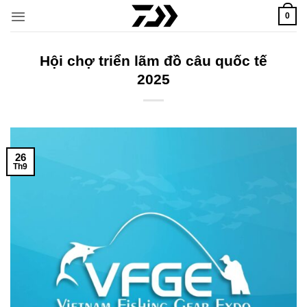
Bỏ
0
qua
nội
dung
Hội chợ triển lãm đồ câu quốc tế
2025
26
Th9