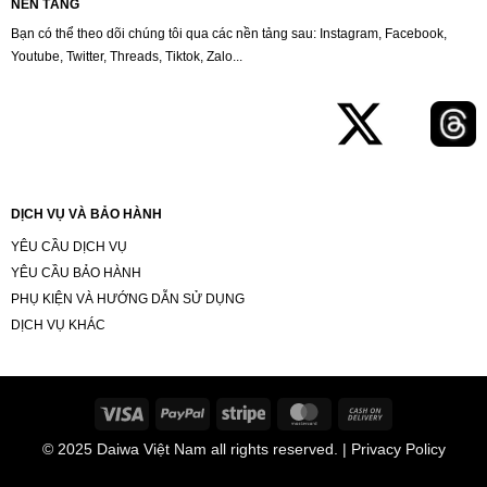
NỀN TẢNG
Bạn có thể theo dõi chúng tôi qua các nền tảng sau: Instagram, Facebook,
Youtube, Twitter, Threads, Tiktok, Zalo...
DỊCH VỤ VÀ BẢO HÀNH
YÊU CẦU DỊCH VỤ
YÊU CẦU BẢO HÀNH
PHỤ KIỆN VÀ HƯỚNG DẪN SỬ DỤNG
DỊCH VỤ KHÁC
Visa
PayPal
Stripe
MasterCard
Cash
On
© 2025
Daiwa Việt Nam
all rights reserved. | Privacy Policy
Delivery