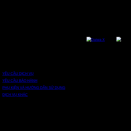
NỀN TẢNG
Bạn có thể theo dõi chúng tôi qua các nền tảng sau: Instagram, Facebook,
Youtube, Twitter, Threads, Tiktok, Zalo...
DỊCH VỤ VÀ BẢO HÀNH
YÊU CẦU DỊCH VỤ
YÊU CẦU BẢO HÀNH
PHỤ KIỆN VÀ HƯỚNG DẪN SỬ DỤNG
DỊCH VỤ KHÁC
V