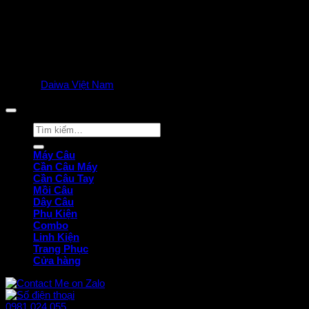
© 2025
Daiwa Việt Nam
all rights reserved. | Privacy Policy
Tìm
kiếm:
Máy Câu
Cần Câu Máy
Cần Câu Tay
Mồi Câu
Dây Câu
Phụ Kiện
Combo
Linh Kiện
Trang Phục
Cửa hàng
0981 024 055