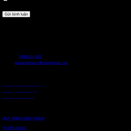
lần bình luận kế tiếp của tôi.
HỖ TRỢ
Chúng tôi luôn sẵn sàng hỗ trợ bạn. Hãy liên hệ với chúng tôi nếu bạn cần
bất cứ điều gì.
HOTLINE:
0981.024.055
EMAIL:
daiwavietnam.official@gmail.com
CHÍNH SÁCH
CHÍNH SÁCH BẢO MẬT
BẢO MẬT TRUY CẬP
CHUỖI CUNG ỨNG
CÔNG TY
QUÁ TRÌNH HÌNH THÀNH
TUYỂN DỤNG