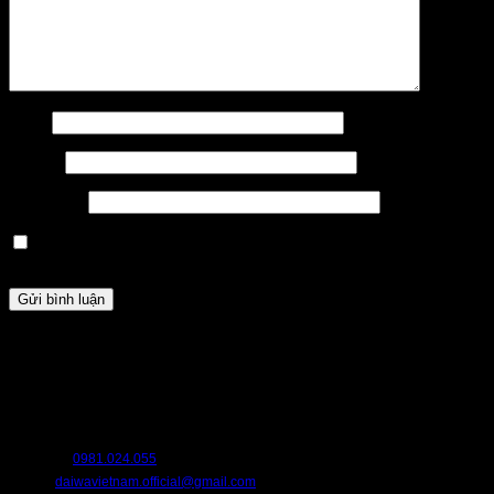
Tên
*
Email
*
Trang web
Lưu tên của tôi, email, và trang web trong trình duyệt này cho
lần bình luận kế tiếp của tôi.
HỖ TRỢ
Chúng tôi luôn sẵn sàng hỗ trợ bạn. Hãy liên hệ với chúng tôi nếu bạn cần
bất cứ điều gì.
HOTLINE:
0981.024.055
EMAIL:
daiwavietnam.official@gmail.com