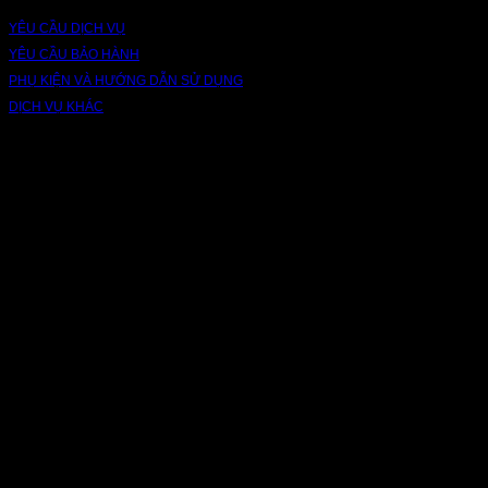
YÊU CẦU DỊCH VỤ
YÊU CẦU BẢO HÀNH
PHỤ KIỆN VÀ HƯỚNG DẪN SỬ DỤNG
DỊCH VỤ KHÁC
V
P