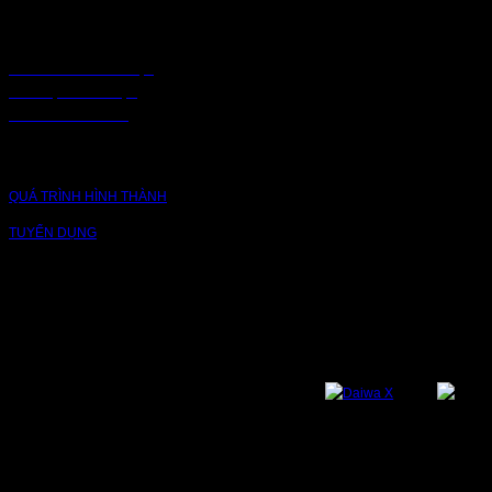
CHÍNH SÁCH
CHÍNH SÁCH BẢO MẬT
BẢO MẬT TRUY CẬP
CHUỖI CUNG ỨNG
CÔNG TY
QUÁ TRÌNH HÌNH THÀNH
TUYỂN DỤNG
NỀN TẢNG
Bạn có thể theo dõi chúng tôi qua các nền tảng sau: Instagram, Facebook,
Youtube, Twitter, Threads, Tiktok, Zalo...
DỊCH VỤ VÀ BẢO HÀNH