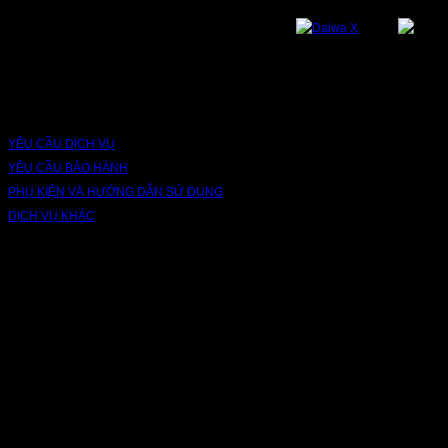
DỊCH VỤ VÀ BẢO HÀNH
YÊU CẦU DỊCH VỤ
YÊU CẦU BẢO HÀNH
PHỤ KIỆN VÀ HƯỚNG DẪN SỬ DỤNG
DỊCH VỤ KHÁC
V