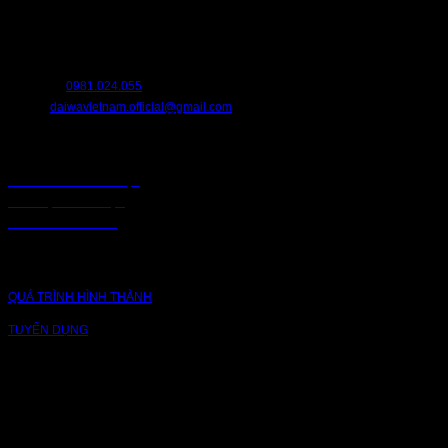
Chúng tôi luôn sẵn sàng hỗ trợ bạn. Hãy liên hệ với chúng tôi nếu bạn cần
bất cứ điều gì.
HOTLINE:
0981.024.055
EMAIL:
daiwavietnam.official@gmail.com
CHÍNH SÁCH
CHÍNH SÁCH BẢO MẬT
BẢO MẬT TRUY CẬP
CHUỖI CUNG ỨNG
CÔNG TY
QUÁ TRÌNH HÌNH THÀNH
TUYỂN DỤNG
NỀN TẢNG
Bạn có thể theo dõi chúng tôi qua các nền tảng sau: Instagram, Facebook,
Youtube, Twitter, Threads, Tiktok, Zalo...