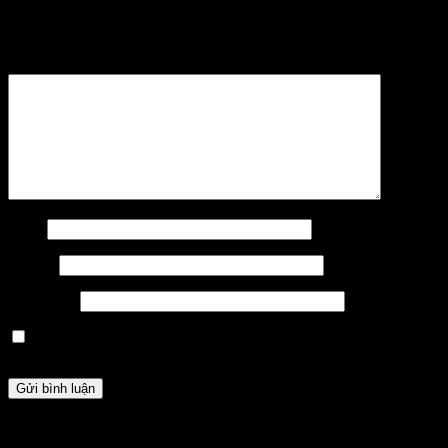
Email của bạn sẽ không được hiển thị công khai.
Các trường bắt
buộc được đánh dấu
*
Bình luận
*
Tên
*
Email
*
Trang web
Lưu tên của tôi, email, và trang web trong trình duyệt này cho
lần bình luận kế tiếp của tôi.
HỖ TRỢ