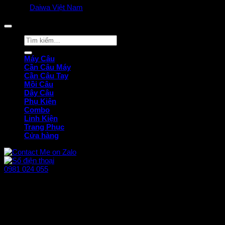
© 2025
Daiwa Việt Nam
all rights reserved. | Privacy Policy
Tìm
kiếm:
Máy Câu
Cần Câu Máy
Cần Câu Tay
Mồi Câu
Dây Câu
Phụ Kiện
Combo
Linh Kiện
Trang Phục
Cửa hàng
0981 024 055