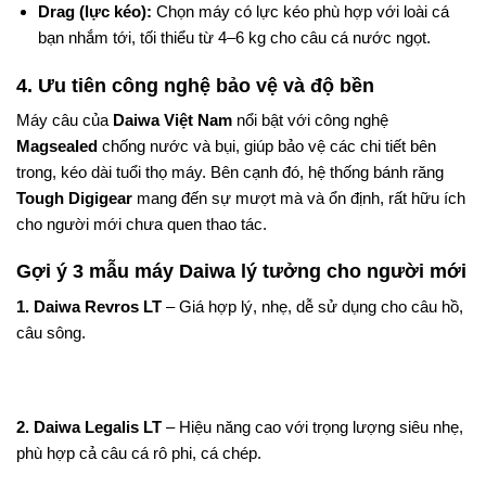
Drag (lực kéo):
Chọn máy có lực kéo phù hợp với loài cá
bạn nhắm tới, tối thiểu từ 4–6 kg cho câu cá nước ngọt.
4. Ưu tiên công nghệ bảo vệ và độ bền
Máy câu của
Daiwa Việt Nam
nổi bật với công nghệ
Magsealed
chống nước và bụi, giúp bảo vệ các chi tiết bên
trong, kéo dài tuổi thọ máy. Bên cạnh đó, hệ thống bánh răng
Tough Digigear
mang đến sự mượt mà và ổn định, rất hữu ích
cho người mới chưa quen thao tác.
Gợi ý 3 mẫu máy Daiwa lý tưởng cho người mới
1. Daiwa Revros LT
– Giá hợp lý, nhẹ, dễ sử dụng cho câu hồ,
câu sông.
2. Daiwa Legalis LT
– Hiệu năng cao với trọng lượng siêu nhẹ,
phù hợp cả câu cá rô phi, cá chép.