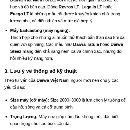
học và độ bền cao. Dòng
Revros LT
,
Legalis LT
hoặc
Fuego LT
là những mẫu rất được khuyến khích nhờ trọng
lượng nhẹ, dễ điều khiển và mức giá hợp lý.
Máy baitcasting (máy ngang):
Thích hợp cho những ai muốn thử thách bản thân sau khi đã
quen với spinning. Các mẫu như
Daiwa Tatula
hoặc
Daiwa
Steez
mang đến khả năng ném xa và chính xác, nhưng đòi
hỏi nhiều kỹ năng hơn.
3. Lưu ý về thông số kỹ thuật
Theo tư vấn của
Daiwa Việt Nam
, người mới nên chú ý các
yếu tố sau:
Size máy (cỡ máy):
Size 2000–3000 là lựa chọn lý tưởng để
câu hồ, sông và cá cỡ trung bình.
Trọng lượng:
Máy nhẹ giúp cầm lâu không mỏi, đặc biệt
quan trọng cho các buổi câu dài.