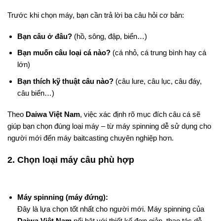
Trước khi chọn máy, bạn cần trả lời ba câu hỏi cơ bản:
Bạn câu ở đâu?
(hồ, sông, đập, biển…)
Bạn muốn câu loại cá nào?
(cá nhỏ, cá trung bình hay cá
lớn)
Bạn thích kỹ thuật câu nào?
(câu lure, câu lục, câu đáy,
câu biển…)
Theo
Daiwa Việt Nam
, việc xác định rõ mục đích câu cá sẽ
giúp bạn chọn đúng loại máy – từ máy spinning dễ sử dụng cho
người mới đến máy baitcasting chuyên nghiệp hơn.
2. Chọn loại máy câu phù hợp
Máy spinning (máy đứng):
Đây là lựa chọn tốt nhất cho người mới. Máy spinning của
Daiwa Việt Nam
nổi bật với thiết kế đơn giản, thao tác dễ