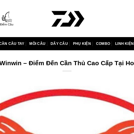
Điểm Câu
CẦN CÂU TAY
MỒI CÂU
DÂY CÂU
PHỤ KIỆN
COMBO
LINH KIỆN
Winwin – Điểm Đến Cần Thủ Cao Cấp Tại H