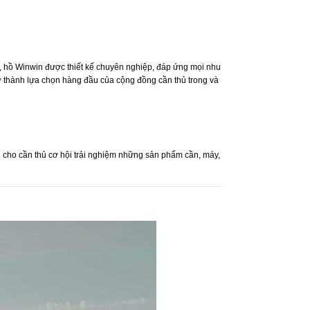
t, hồ Winwin được thiết kế chuyên nghiệp, đáp ứng mọi nhu
trở thành lựa chọn hàng đầu của cộng đồng cần thủ trong và
 cho cần thủ cơ hội trải nghiệm những sản phẩm cần, máy,