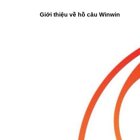
Giới thiệu về hồ câu Winwin