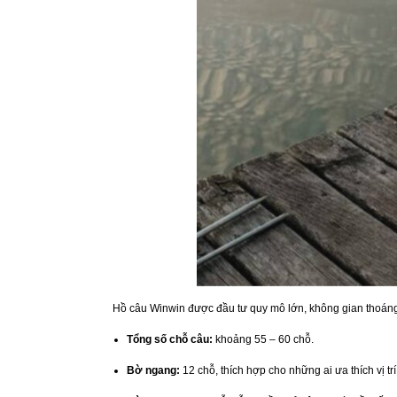
Hồ câu Winwin được đầu tư quy mô lớn, không gian thoáng 
Tổng số chỗ câu:
khoảng 55 – 60 chỗ.
Bờ ngang:
12 chỗ, thích hợp cho những ai ưa thích vị tr