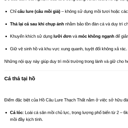
Chỉ
câu lure (câu mồi giả)
– không sử dụng mồi tươi hoặc các
Thả lại cá sau khi chụp ảnh
nhằm bảo tồn đàn cá và duy trì ch
Khuyến khích sử dụng
lưỡi đơn
và
móc không ngạnh
để giả
Giữ vệ sinh hồ và khu vực xung quanh, tuyệt đối không xả rác.
Những nội quy này giúp duy trì môi trường trong lành và giữ cho ho
Cá thả tại hồ
Điểm đặc biệt của Hồ Câu Lure Thạch Thất nằm ở việc sở hữu đà
Cá lóc
: Loài cá săn mồi chủ lực, trọng lượng phổ biến từ 2 – 
mồi đầy kịch tính.