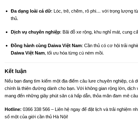
Đa dạng loài cá dữ
: Lóc, trê, chẽm, rô phi… với trọng lượng
thủ.
Dịch vụ chuyên nghiệp
: Bãi đỗ xe rộng, khu nghỉ mát, cung c
Đồng hành cùng Daiwa Việt Nam
: Cần thủ có cơ hội trải ng
Daiwa Việt Nam
, tối ưu hóa từng cú ném mồi.
Kết luận
Nếu bạn đang tìm kiếm một địa điểm câu lure chuyên nghiệp, cá d
chính là thiên đường dành cho bạn. Với không gian rộng lớn, dịc
mang đến những giây phút săn cá hấp dẫn, thỏa mãn đam mê câu 
Hotline:
0366 338 566 – Liên hệ ngay để đặt lịch và trải nghiệm n
số một của giới cần thủ Hà Nội!