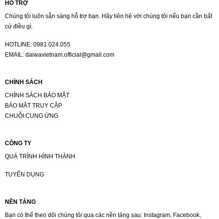
HỖ TRỢ
Chúng tôi luôn sẵn sàng hỗ trợ bạn. Hãy liên hệ với chúng tôi nếu bạn cần bất
cứ điều gì.
HOTLINE:
0981.024.055
EMAIL:
daiwavietnam.official@gmail.com
CHÍNH SÁCH
CHÍNH SÁCH BẢO MẬT
BẢO MẬT TRUY CẬP
CHUỖI CUNG ỨNG
CÔNG TY
QUÁ TRÌNH HÌNH THÀNH
TUYỂN DỤNG
NỀN TẢNG
Bạn có thể theo dõi chúng tôi qua các nền tảng sau: Instagram, Facebook,