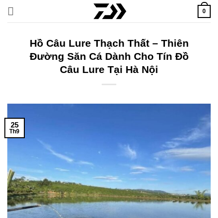
Bỏ
0
qua
nội
dung
Hồ Câu Lure Thạch Thất – Thiên
Đường Săn Cá Dành Cho Tín Đồ
Câu Lure Tại Hà Nội
25
Th9