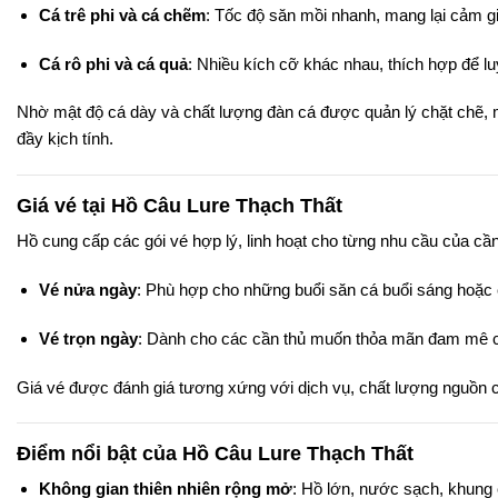
Cá trê phi và cá chẽm
: Tốc độ săn mồi nhanh, mang lại cảm g
Cá rô phi và cá quả
: Nhiều kích cỡ khác nhau, thích hợp để lu
Nhờ mật độ cá dày và chất lượng đàn cá được quản lý chặt chẽ, 
đầy kịch tính.
Giá vé tại Hồ Câu Lure Thạch Thất
Hồ cung cấp các gói vé hợp lý, linh hoạt cho từng nhu cầu của cần
Vé nửa ngày
: Phù hợp cho những buổi săn cá buổi sáng hoặc 
Vé trọn ngày
: Dành cho các cần thủ muốn thỏa mãn đam mê câ
Giá vé được đánh giá tương xứng với dịch vụ, chất lượng nguồn c
Điểm nổi bật của Hồ Câu Lure Thạch Thất
Không gian thiên nhiên rộng mở
: Hồ lớn, nước sạch, khung 