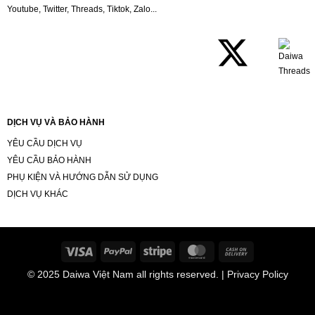
Youtube, Twitter, Threads, Tiktok, Zalo...
DỊCH VỤ VÀ BẢO HÀNH
YÊU CẦU DỊCH VỤ
YÊU CẦU BẢO HÀNH
PHỤ KIỆN VÀ HƯỚNG DẪN SỬ DỤNG
DỊCH VỤ KHÁC
Visa
PayPal
Stripe
MasterCard
Cash
On
© 2025
Daiwa Việt Nam
all rights reserved. | Privacy Policy
Delivery