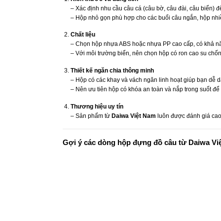
– Xác định nhu cầu câu cá (câu bờ, câu đài, câu biển) 
– Hộp nhỏ gọn phù hợp cho các buổi câu ngắn, hộp nhi
Chất liệu
– Chọn hộp nhựa ABS hoặc nhựa PP cao cấp, có khả năng
– Với môi trường biển, nên chọn hộp có ron cao su chố
Thiết kế ngăn chia thông minh
– Hộp có các khay và vách ngăn linh hoạt giúp bạn dễ d
– Nên ưu tiên hộp có khóa an toàn và nắp trong suốt để
Thương hiệu uy tín
– Sản phẩm từ
Daiwa Việt Nam
luôn được đánh giá cao 
Gợi ý các dòng hộp đựng đồ câu từ Daiwa Vi