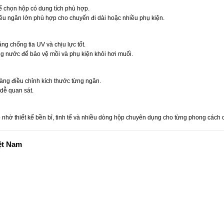
để chọn hộp có dung tích phù hợp.
ều ngăn lớn phù hợp cho chuyến đi dài hoặc nhiều phụ kiện.
 chống tia UV và chịu lực tốt.
ng nước để bảo vệ mồi và phụ kiện khỏi hơi muối.
àng điều chỉnh kích thước từng ngăn.
 dễ quan sát.
nhờ thiết kế bền bỉ, tinh tế và nhiều dòng hộp chuyên dụng cho từng phong cách 
ệt Nam