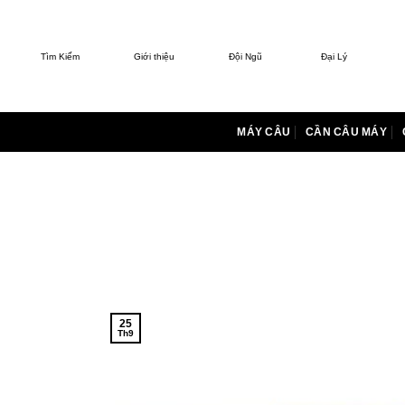
Bỏ
qua
nội
Tìm Kiếm
Giới thiệu
Đội Ngũ
Đại Lý
dung
MÁY CÂU
CẦN CÂU MÁY
25
Th9