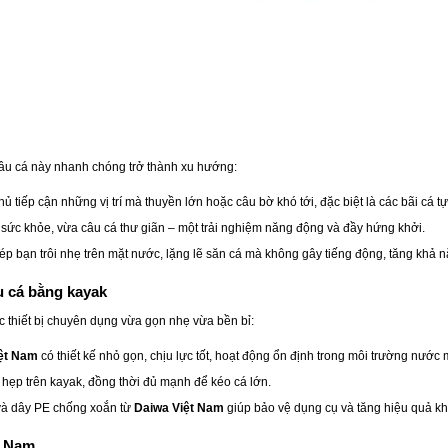
câu cá này nhanh chóng trở thành xu hướng:
hủ tiếp cận những vị trí mà thuyền lớn hoặc câu bờ khó tới, đặc biệt là các bãi cá 
 sức khỏe, vừa câu cá thư giãn – một trải nghiệm năng động và đầy hứng khởi.
ép bạn trôi nhẹ trên mặt nước, lặng lẽ săn cá mà không gây tiếng động, tăng khả n
âu cá bằng kayak
 thiết bị chuyên dụng vừa gọn nhẹ vừa bền bỉ:
ệt Nam
có thiết kế nhỏ gọn, chịu lực tốt, hoạt động ổn định trong môi trường nước
n hẹp trên kayak, đồng thời đủ mạnh để kéo cá lớn.
 và dây PE chống xoắn từ
Daiwa Việt Nam
giúp bảo vệ dụng cụ và tăng hiệu quả kh
n Nam