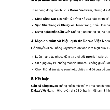
Theo cộng đồng cần thủ của
Daiwa Việt Nam
, những địa 
Sông Đồng Nai
: Địa điểm lý tưởng để vừa câu cá tra, 
Vịnh Nha Trang và Phú Quốc
: Nước trong, nhiều loài c
Rừng ngập mặn Cần Giờ
: Không gian hoang sơ, đa dạn
4. Mẹo an toàn và hiệu quả từ Daiwa Việt Nam
Để chuyến đi câu bằng kayak vừa an toàn vừa hiệu quả,
D
Luôn mang áo phao, kiểm tra thời tiết trước khi ra khơi.
Sử dụng dây PE chống mặn và lưỡi câu chống gỉ để đảm 
Chọn thời điểm sáng sớm hoặc chiều mát để vừa dễ tìm 
5. Kết luận
Câu cá bằng kayak
không chỉ là một thú vui mà còn là pho
Daiwa Việt Nam
, mỗi chuyến đi sẽ trở thành một hành trì