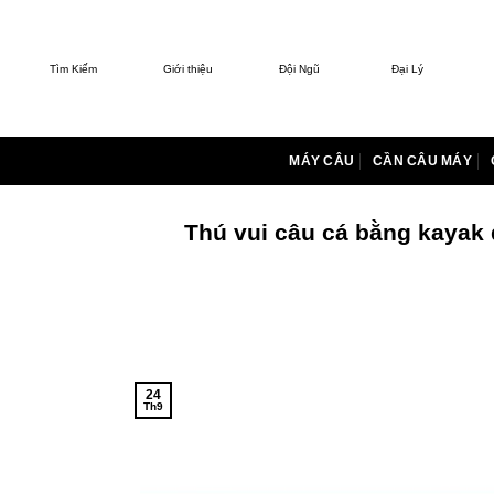
Bỏ
qua
nội
Tìm Kiếm
Giới thiệu
Đội Ngũ
Đại Lý
dung
MÁY CÂU
CẦN CÂU MÁY
Thú vui câu cá bằng kayak 
24
Th9