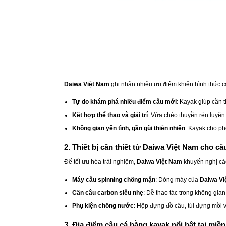
Daiwa Việt Nam
ghi nhận nhiều ưu điểm khiến hình thức 
Tự do khám phá nhiều điểm câu mới
: Kayak giúp cần t
Kết hợp thể thao và giải trí
: Vừa chèo thuyền rèn luyện
Không gian yên tĩnh, gần gũi thiên nhiên
: Kayak cho ph
2. Thiết bị cần thiết từ Daiwa Việt Nam cho c
Để tối ưu hóa trải nghiệm,
Daiwa Việt Nam
khuyến nghị các
Máy câu spinning chống mặn
: Dòng máy của
Daiwa Vi
Cần câu carbon siêu nhẹ
: Dễ thao tác trong không gia
Phụ kiện chống nước
: Hộp đựng đồ câu, túi đựng mồi
3. Địa điểm câu cá bằng kayak nổi bật tại miề