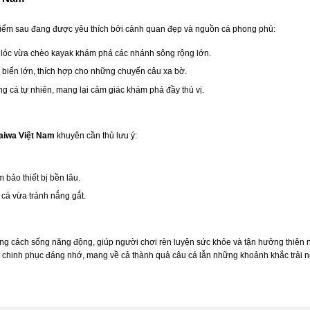
điểm sau đang được yêu thích bởi cảnh quan đẹp và nguồn cá phong phú:
cá lóc vừa chèo kayak khám phá các nhánh sông rộng lớn.
á biển lớn, thích hợp cho những chuyến câu xa bờ.
g cá tự nhiên, mang lại cảm giác khám phá đầy thú vị.
aiwa Việt Nam
khuyên cần thủ lưu ý:
bảo thiết bị bền lâu.
cá vừa tránh nắng gắt.
ng cách sống năng động, giúp người chơi rèn luyện sức khỏe và tận hưởng thiên nhi
nh chinh phục đáng nhớ, mang về cả thành quả câu cá lẫn những khoảnh khắc trải n